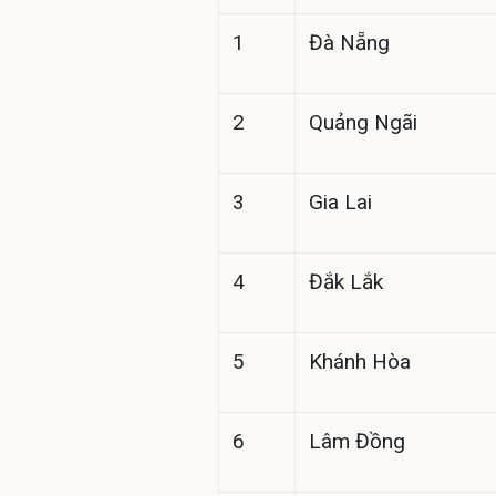
1
Đà Nẵng
2
Quảng Ngãi
3
Gia Lai
4
Đắk Lắk
5
Khánh Hòa
6
Lâm Đồng