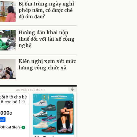
Bị ốm trùng ngày nghỉ
phép năm, có được chế
độ ốm đau?
Hướng dẫn khai nộp
thuế đối với tài xế công
nghệ
Kiến nghị xem xét mức
lương công chức xã
ute
ADVERTISEMENT
gồi ô tô cho bé
A cho bé 1-9
.000
đ
eal
 Offical Store