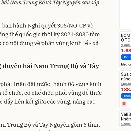
n hải Nam Trung Bộ và Tây Nguyên sau sáp
ủ ban hành
Nghị quyết 306/NQ-CP
về
Unm
ổng thể quốc gia thời kỳ 2021-2030 tầm
BƠM 
-37%
Ô TÔ
 có nội dung về phân vùng kinh tế - xã
Medi
2.690
12.0
1.6
Hot D
g duyên hải Nam Trung Bộ và Tây
Medic
Unm
Sữa 
-27%
nâng 
 phát triển đất nước thành 06 vùng kinh
Vase
190.0
138
h tổ chức, cơ chế điều phối vùng để thực
Disco
c đẩy liên kết giữa các vùng, nâng cao
Unm
Vali
-17%
Nhôm
am Trung Bộ và Tây Nguyên gồm 6 tỉnh,
20/2
1.000
825