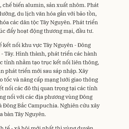
t, chế biến alumin, sản xuất nhôm. Phát
 dưỡng, du lịch văn hóa gắn với bảo tồn,
n hóa các dân tộc Tây Nguyên. Phát triển
húc đẩy hoạt động thương mại, đầu tư.
tế kết nối khu vực Tây Nguyên - Đông
- Tây. Hình thành, phát triển các hành
ác tỉnh nhằm tạo trục kết nối liên thông,
an phát triển mới sau sáp nhập. Xây
 tốc và nâng cấp mạng lưới giao thông
t nối các đô thị quan trọng tại các tỉnh
ng nối với các địa phương vùng Đông
à Đông Bắc Campuchia. Nghiên cứu xây
ịa bàn Tây Nguyên.
h tế - xã hội mới nhất thì vùng duyên