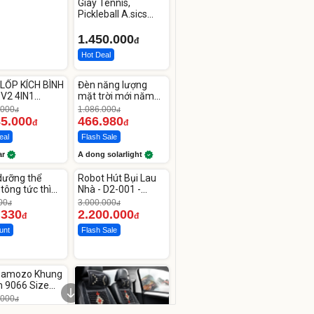
Giày Tennis,
Pickleball A.sics
Resolution X Đủ
Các Phối Màu
1.450.000
đ
Hot Deal
ute
Unmute
LỐP KÍCH BÌNH
Đèn năng lượng
-56%
 V2 4IN1
mặt trời mới năm
car
2026 có 120 viên
.000
1.086.000
đ
đ
00mAh
LED lớn
85.000
466.980
đ
đ
eal
Flash Sale
ar
A dong solarlight
ute
Unmute
dưỡng thể
Robot Hút Bụi Lau
-26%
tông tức thì
Nhà - D2-001 -
line Body
Thông Minh
00
3.000.000
đ
đ
.330
2.200.000
đ
đ
unt
Flash Sale
ute
 Bamozo Khung
 9066 Size
4/28 Cao Cấp
.000
đ
.000
đ