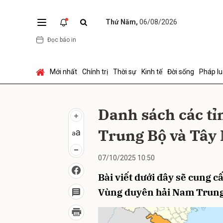
Thứ Năm,
06/08/2026
Đọc báo in
Gửi 
Mới nhất
Chính trị
Thời sự
Kinh tế
Đời sống
Pháp lu
Danh sách các t
Trung Bộ và Tây
07/10/2025 10:50
Bài viết dưới đây sẽ cung c
Vùng duyên hải Nam Trung