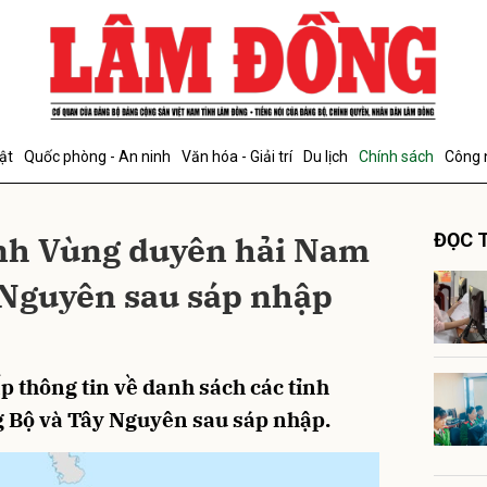
bình luận
ật
Quốc phòng - An ninh
Văn hóa - Giải trí
Du lịch
Chính sách
Công 
ỉnh Vùng duyên hải Nam
ĐỌC T
 Nguyên sau sáp nhập
Hủy
G
ấp thông tin về danh sách các tỉnh
 Bộ và Tây Nguyên sau sáp nhập.