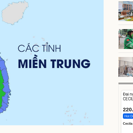
Unm
Đai n
CECIL
tuổi
220
Hot D
Cecila