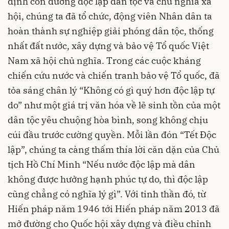
định con đường độc lập dân tộc và chủ nghĩa xã
hội, chúng ta đã tổ chức, động viên Nhân dân ta
hoàn thành sự nghiệp giải phóng dân tộc, thống
nhất đất nước, xây dựng và bảo vệ Tổ quốc Việt
Nam xã hội chủ nghĩa. Trong các cuộc kháng
chiến cứu nước và chiến tranh bảo vệ Tổ quốc, đã
tỏa sáng chân lý “Không có gì quý hơn độc lập tự
do” như một giá trị văn hóa về lẽ sinh tồn của một
dân tộc yêu chuộng hòa bình, song không chịu
cúi đầu trước cường quyền. Mỗi lần đón “Tết Độc
lập”, chúng ta càng thấm thía lời căn dặn của Chủ
tịch Hồ Chí Minh “Nếu nước độc lập mà dân
không được hưởng hạnh phúc tự do, thì độc lập
cũng chẳng có nghĩa lý gì”. Với tinh thần đó, từ
Hiến pháp năm 1946 tới Hiến pháp năm 2013 đã
mở đường cho Quốc hội xây dựng và điều chỉnh