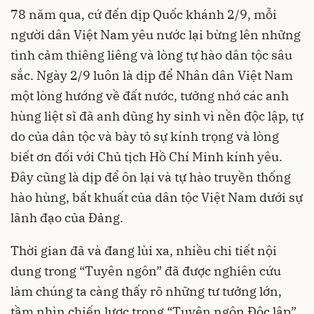
78 năm qua, cứ đến dịp Quốc khánh 2/9, mỗi
người dân Việt Nam yêu nước lại bừng lên những
tình cảm thiêng liêng và lòng tự hào dân tộc sâu
sắc. Ngày 2/9 luôn là dịp để Nhân dân Việt Nam
một lòng hướng về đất nước, tưởng nhớ các anh
hùng liệt sĩ đã anh dũng hy sinh vì nền độc lập, tự
do của dân tộc và bày tỏ sự kính trọng và lòng
biết ơn đối với Chủ tịch Hồ Chí Minh kính yêu.
Đây cũng là dịp để ôn lại và tự hào truyền thống
hào hùng, bất khuất của dân tộc Việt Nam dưới sự
lãnh đạo của Đảng.
Thời gian đã và đang lùi xa, nhiều chi tiết nội
dung trong “Tuyên ngôn” đã được nghiên cứu
làm chúng ta càng thấy rõ những tư tưởng lớn,
tầm nhìn chiến lược trong “Tuyên ngôn Độc lập”