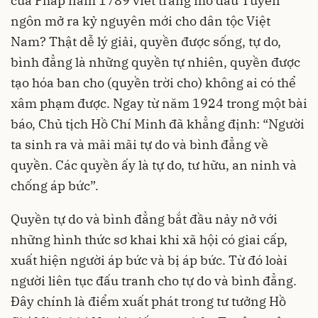
của Pháp năm 1789 viết trang mở đầu Tuyên
ngôn mở ra kỷ nguyên mới cho dân tộc Việt
Nam? Thật dễ lý giải, quyền được sống, tự do,
bình đẳng là những quyền tự nhiên, quyền được
tạo hóa ban cho (quyền trời cho) không ai có thể
xâm phạm được. Ngay từ năm 1924 trong một bài
báo, Chủ tịch Hồ Chí Minh đã khẳng định: “Người
ta sinh ra và mãi mãi tự do và bình đẳng về
quyền. Các quyền ấy là tự do, tư hữu, an ninh và
chống áp bức”.
Quyền tự do và bình đẳng bắt đầu nảy nở với
những hình thức sơ khai khi xã hội có giai cấp,
xuất hiện người áp bức và bị áp bức. Từ đó loài
người liên tục đấu tranh cho tự do và bình đẳng.
Đây chính là điểm xuất phát trong tư tưởng Hồ