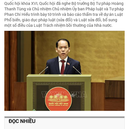
Quốc hội khóa XVI, Quốc hội đã nghe Bộ trưởng Bộ Tư pháp Hoàng
Thanh Tùng và Chủ nhiệm Chủ nhiệm Ủy ban Pháp luật và Tư pháp
Phan Chí Hiếu trình bày tờ trình và báo cáo thẩm tra về dự án Luật
Phổ biến, giáo dục pháp luật (sửa đổi) và Luật sửa đổi, bổ sung
một số điều của Luật Trách nhiệm bồi thường của Nhà nước.
ĐỌC NHIỀU