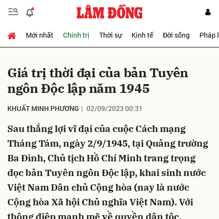
Mới nhất
Chính trị
Thời sự
Kinh tế
Đời sống
Pháp 
Gửi bình luận
Giá trị thời đại của bản Tuyên
ngôn Độc lập năm 1945
KHUẤT MINH PHƯƠNG
02/09/2023 00:31
Sau thắng lợi vĩ đại của cuộc Cách mạng
Tháng Tám, ngày 2/9/1945, tại Quảng trường
Hủy
Gửi
Ba Đình, Chủ tịch Hồ Chí Minh trang trọng
đọc bản Tuyên ngôn Độc lập, khai sinh nước
Việt Nam Dân chủ Cộng hòa (nay là nước
Cộng hòa Xã hội Chủ nghĩa Việt Nam). Với
thông điệp mạnh mẽ về quyền dân tộc,