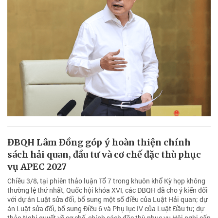
ĐBQH Lâm Đồng góp ý hoàn thiện chính
sách hải quan, đầu tư và cơ chế đặc thù phục
vụ APEC 2027
Chiều 3/8, tại phiên thảo luận Tổ 7 trong khuôn khổ Kỳ họp không
thường lệ thứ nhất, Quốc hội khóa XVI, các ĐBQH đã cho ý kiến đối
với dự án Luật sửa đổi, bổ sung một số điều của Luật Hải quan; dự
án Luật sửa đổi, bổ sung Điều 6 và Phụ lục IV của Luật Đầu tư; dự
thảo Nghị quyết về cơ chế, chính sách đặc thù phục vụ Hội nghị cấp