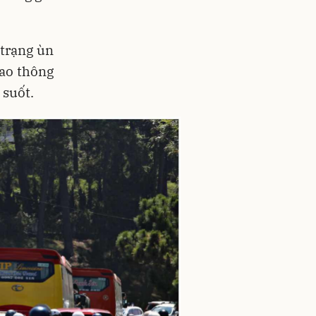
trạng ùn
iao thông
 suốt.