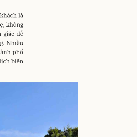
 khách là
hẹ, không
m giác dễ
g. Nhiều
hành phố
lịch biển