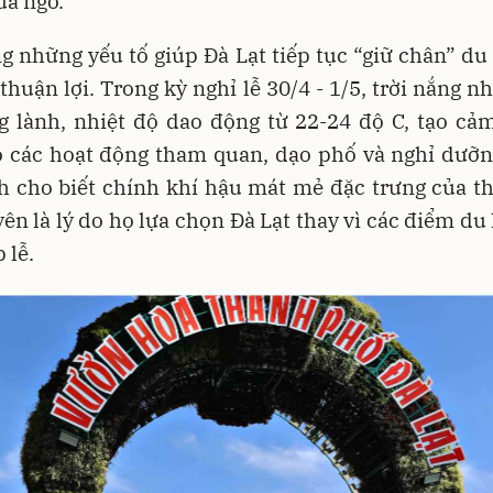
ửa ngõ.
g những yếu tố giúp Đà Lạt tiếp tục “giữ chân” du
t thuận lợi. Trong kỳ nghỉ lễ 30/4 - 1/5, trời nắng n
g lành, nhiệt độ dao động từ 22-24 độ C, tạo cả
o các hoạt động tham quan, dạo phố và nghỉ dưỡn
h cho biết chính khí hậu mát mẻ đặc trưng của t
ên là lý do họ lựa chọn Đà Lạt thay vì các điểm du 
 lễ.