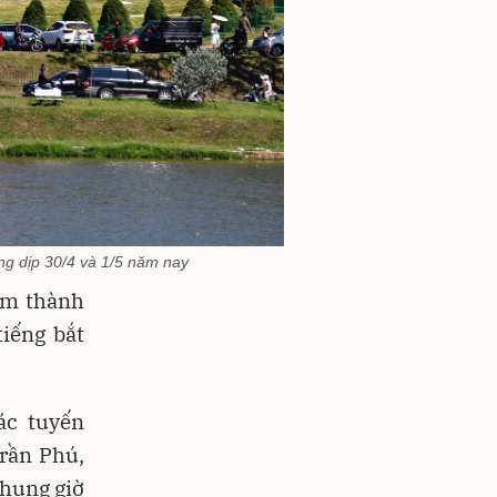
ng dịp 30/4 và 1/5 năm nay
tâm thành
iếng bắt
ác tuyến
rần Phú,
khung giờ