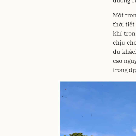
đường c
Một tron
thời tiế
khí tron
chịu ch
du khác
cao nguy
trong dịp