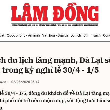
bình luận
uật
Quốc phòng - An ninh
Văn hóa - Giải trí
Du lịch
Chính sách
Công
h du lịch tăng mạnh, Đà Lạt s
trong kỳ nghỉ lễ 30/4 - 1/5
02/05/2026 05:47
hành
Hủy
G
lễ 30/4 - 1/5, dòng du khách đổ về Đà Lạt tăng m
í phố núi trở nên nhộn nhịp, sôi động hơn hẳn s
u.