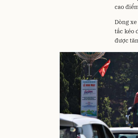
cao điể
Dòng xe
tắc kéo 
được tăn