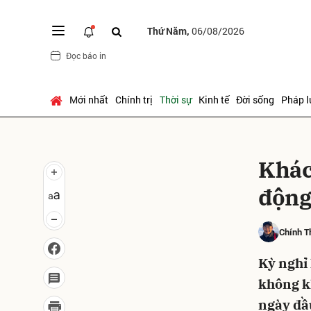
Thứ Năm,
06/08/2026
Đọc báo in
Gửi 
Mới nhất
Chính trị
Thời sự
Kinh tế
Đời sống
Pháp l
Khác
động 
Chính T
Kỳ nghỉ 
không kh
ngày đầ