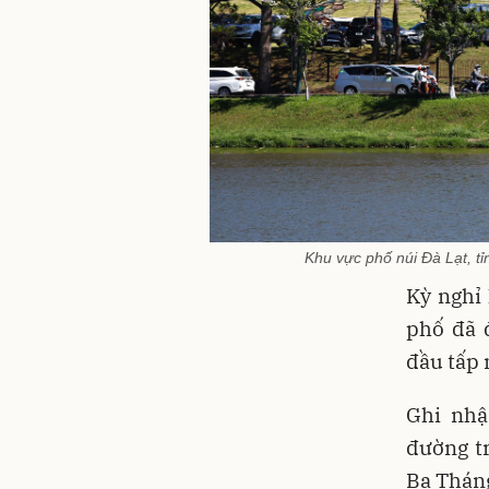
Khu vực phố núi Đà Lạt, t
Kỳ nghỉ 
phố đã 
đầu tấp 
Ghi nhậ
đường t
Ba Tháng