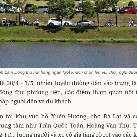
ỉnh Lâm Đồng thu hút hàng ngàn lượt khách chọn lên vui chơi, nghỉ dưỡ
lễ 30/4 - 1/5, nhiều tuyến đường dẫn vào trung 
đông đúc phương tiện, các điểm tham quan nổi t
nập người dân và du khách.
n tại khu vực hồ Xuân Hương, chợ Đà Lạt và c
rung tâm như Trần Quốc Toản, Hoàng Văn Thụ, T
 Tư… lượng người và xe cộ gia tăng rõ rệt vào các 