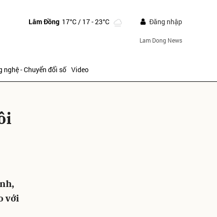
Lâm Đồng
17°C
/ 17 - 23°C
Đăng nhập
Lam Dong News
 nghệ - Chuyển đổi số
Video
ôi
ửi
ạnh,
o với