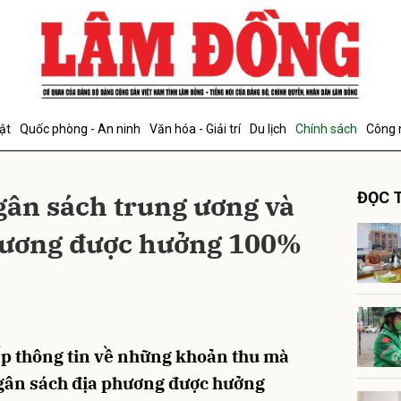
bình luận
ật
Quốc phòng - An ninh
Văn hóa - Giải trí
Du lịch
Chính sách
Công 
ân sách trung ương và
ĐỌC T
hương được hưởng 100%
Hủy
G
cấp thông tin về những khoản thu mà
gân sách địa phương được hưởng