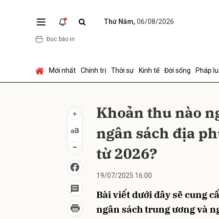
Thứ Năm,
06/08/2026
Đọc báo in
Gửi 
Mới nhất
Chính trị
Thời sự
Kinh tế
Đời sống
Pháp lu
Khoản thu nào ng
ngân sách địa p
từ 2026?
19/07/2025 16:00
Bài viết dưới đây sẽ cung 
ngân sách trung ương và n