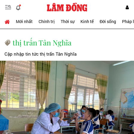
Mới nhất
Chính trị
Thời sự
Kinh tế
Đời sống
Pháp 
thị trấn Tân Nghĩa
Cập nhập tin tức thị trấn Tân Nghĩa