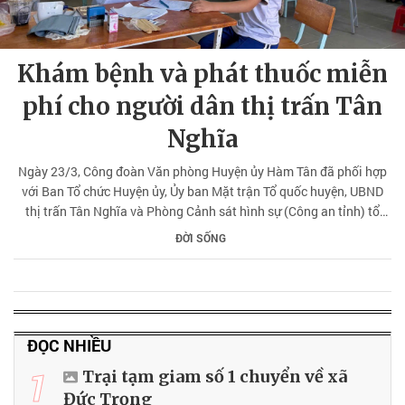
Khám bệnh và phát thuốc miễn
phí cho người dân thị trấn Tân
Nghĩa
Ngày 23/3, Công đoàn Văn phòng Huyện ủy Hàm Tân đã phối hợp
với Ban Tổ chức Huyện ủy, Ủy ban Mặt trận Tổ quốc huyện, UBND
thị trấn Tân Nghĩa và Phòng Cảnh sát hình sự (Công an tỉnh) tổ
chức các hoạt động khám bệnh, tư vấn, phát thuốc miễn phí cho
ĐỜI SỐNG
người dân và các em học sinh tại Trường tiểu học Tân Nghĩa 1
(huyện Hàm Tân).
ĐỌC NHIỀU
1
Trại tạm giam số 1 chuyển về xã
Đức Trọng