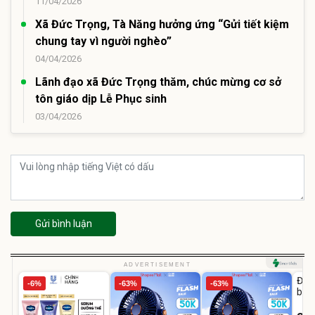
11/04/2026
Xã Đức Trọng, Tà Năng hưởng ứng “Gửi tiết kiệm
chung tay vì người nghèo”
04/04/2026
Lãnh đạo xã Đức Trọng thăm, chúc mừng cơ sở
tôn giáo dịp Lễ Phục sinh
03/04/2026
Gửi bình luận
U
ADVERTISEMENT
Đai 
-6%
-63%
-63%
bé 
1-9 