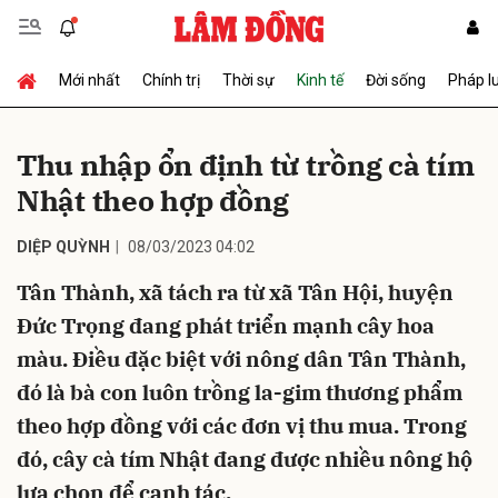
Mới nhất
Chính trị
Thời sự
Kinh tế
Đời sống
Pháp l
Gửi bình luận
Thu nhập ổn định từ trồng cà tím
Nhật theo hợp đồng
DIỆP QUỲNH
08/03/2023 04:02
Tân Thành, xã tách ra từ xã Tân Hội, huyện
Đức Trọng đang phát triển mạnh cây hoa
Hủy
Gửi
màu. Điều đặc biệt với nông dân Tân Thành,
đó là bà con luôn trồng la-gim thương phẩm
theo hợp đồng với các đơn vị thu mua. Trong
đó, cây cà tím Nhật đang được nhiều nông hộ
lựa chọn để canh tác.