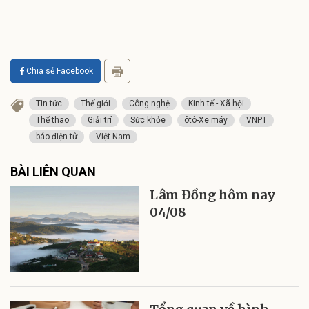
Chia sẻ Facebook
Tin tức
Thế giới
Công nghệ
Kinh tế - Xã hội
Thể thao
Giải trí
Sức khỏe
ôtô-Xe máy
VNPT
báo điện tử
Việt Nam
BÀI LIÊN QUAN
Lâm Đồng hôm nay
04/08