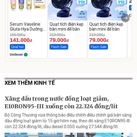
22
Hot 
Cecil
Serum Vaseline
Quạt tích điện kẹp
Quạt tích điện kẹp
Gluta-Hya Dưỡng
bàn mini để bàn
bàn mini để bàn
Da Sáng Mịn Sau 7
150.000
219.000
219.000
đ
đ
đ
Ngày
141.000
79.000
79.000
đ
đ
đ
Deal hot
Flash Sale
Flash Sale
Unilever
XEM THÊM KINH TẾ
Xăng dầu trong nước đồng loạt giảm,
E10RON95-III xuống còn 22.324 đồng/lít
Bộ Công Thương vừa thông báo điều chỉnh điều chỉnh giá bán xăng
dầu đồng loạt giảm từ 15 giờ hôm nay, theo đó xăng E10RON95-III
còn 22.324 đồng/lít, dầu diesel 0.05S xuống 27.544 đồng/lít.