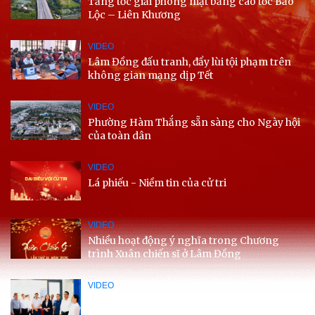
Tăng tốc giải phóng mặt bằng cao tốc Bảo
Lộc – Liên Khương
VIDEO
Lâm Đồng đấu tranh, đẩy lùi tội phạm trên
không gian mạng dịp Tết
VIDEO
Phường Hàm Thắng sẵn sàng cho Ngày hội
của toàn dân
VIDEO
Lá phiếu - Niềm tin của cử tri
VIDEO
Nhiều hoạt động ý nghĩa trong Chương
trình Xuân chiến sĩ ở Lâm Đồng
VIDEO
Phó Chủ tịch nước Võ Thị Ánh Xuân kiểm tra
công tác bầu cử tại tỉnh Lâm Đồng