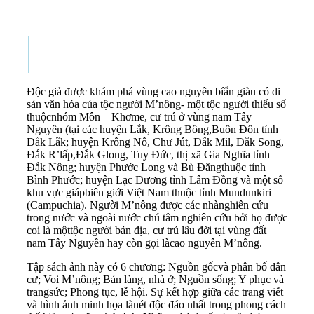
Độc giả được khám phá vùng cao nguyên bíẩn giàu có di
sản văn hóa của tộc người M’nông- một tộc người thiểu số
thuộcnhóm Môn – Khơme, cư trú ở vùng nam Tây
Nguyên (tại các huyện Lắk, Krông Bông,Buôn Đôn tỉnh
Đắk Lắk; huyện Krông Nô, Chư Jút, Đắk Mil, Đắk Song,
Đắk R’lấp,Đắk Glong, Tuy Đức, thị xã Gia Nghĩa tỉnh
Đắk Nông; huyện Phước Long và Bù Đăngthuộc tỉnh
Bình Phước; huyện Lạc Dương tỉnh Lâm Đồng và một số
khu vực giápbiên giới Việt Nam thuộc tỉnh Mundunkiri
(Campuchia). Người M’nông được các nhànghiên cứu
trong nước và ngoài nước chú tâm nghiên cứu bởi họ được
coi là mộttộc người bản địa, cư trú lâu đời tại vùng đất
nam Tây Nguyên hay còn gọi làcao nguyên M’nông.
Tập sách ảnh này có 6 chương: Nguồn gốcvà phân bố dân
cư; Voi M’nông; Bản làng, nhà ở; Nguồn sống; Y phục và
trangsức; Phong tục, lễ hội. Sự kết hợp giữa các trang viết
và hình ảnh minh họa lànét độc đáo nhất trong phong cách