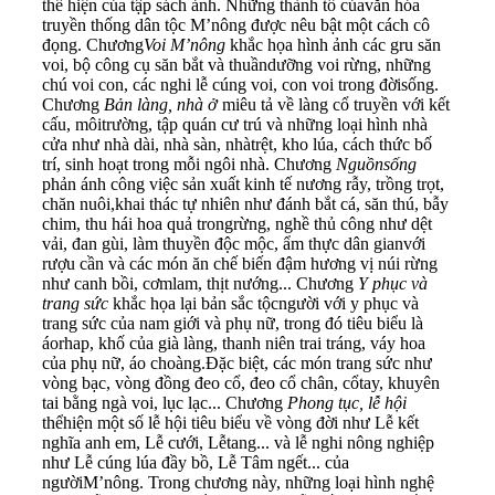
thể hiện của tập sách ảnh. Những thành tố củavăn hóa
truyền thống dân tộc M’nông được nêu bật một cách cô
đọng. Chương
Voi M’nông
khắc họa hình ảnh các gru săn
voi, bộ công cụ săn bắt và thuầndưỡng voi rừng, những
chú voi con, các nghi lễ cúng voi, con voi trong đờisống.
Chương
Bản làng, nhà ở
miêu tả về làng cổ truyền với kết
cấu, môitrường, tập quán cư trú và những loại hình nhà
cửa như nhà dài, nhà sàn, nhàtrệt, kho lúa, cách thức bố
trí, sinh hoạt trong mỗi ngôi nhà. Chương
Nguồnsống
phản ánh công việc sản xuất kinh tế nương rẫy, trồng trọt,
chăn nuôi,khai thác tự nhiên như đánh bắt cá, săn thú, bẫy
chim, thu hái hoa quả trongrừng, nghề thủ công như dệt
vải, đan gùi, làm thuyền độc mộc, ẩm thực dân gianvới
rượu cần và các món ăn chế biến đậm hương vị núi rừng
như canh bồi, cơmlam, thịt nướng... Chương
Y phục và
trang sức
khắc họa lại bản sắc tộcngười với y phục và
trang sức của nam giới và phụ nữ, trong đó tiêu biểu là
áorhap, khố của già làng, thanh niên trai tráng, váy hoa
của phụ nữ, áo choàng.Đặc biệt, các món trang sức như
vòng bạc, vòng đồng đeo cổ, đeo cổ chân, cổtay, khuyên
tai bằng ngà voi, lục lạc... Chương
Phong tục, lễ hội
thểhiện một số lễ hội tiêu biểu về vòng đời như Lễ kết
nghĩa anh em, Lễ cưới, Lễtang... và lễ nghi nông nghiệp
như Lễ cúng lúa đầy bồ, Lễ Tâm ngết... của
ngườiM’nông. Trong chương này, những loại hình nghệ