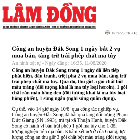
In trang
(Ctr + P)
Công an huyện Đắk Song 1 ngày bắt 2 vụ
mua bán, tàng trữ trái phép chất ma túy
An ninh trật tự - Ngày đăng : 16:35, 11/08/2020
Công an huyện Đắk Song trong 1 ngày đã liên tiếp
phát hiện, đấu tranh, triệt phá 2 vụ mua bán, tàng trữ
trái phép chất ma túy. Qua đó, thu giữ 5 gói chất bột
màu trắng (đối tượng khai là ma túy loại heroin), 1 gói
chất rắn màu hồng đen (đối tượng khai là ma túy loại
hồng phiến), 1 súng ngắn (nghi súng quân dụng).
Cụ thể, vào 14 giờ ngày 10/8, qua công tác nghiệp vụ,
Công an huyện Đắk Song đã bắt quả tang đối tượng Phạm
Đức Giang (SN 1993), trú tại xã Thuận Hạnh, huyện Đắk
Song có hành vi bán trái phép 1 gói ma túy cho 1 đối
tượng nghiện trên địa bàn. Khám xét nơi ở của Giang, lực
lượng công an thu giữ 3 gói chất bột màu trắng (đối tượng