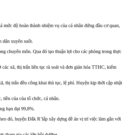
iá mức độ hoàn thành nhiệm vụ của cá nhân đứng đầu cơ quan,
ân dân xuyên suốt.
òng chuyên môn. Qua đó tạo thuận lợi cho các phòng trong thực
̃, thị trấn liên tục rà soát và đơn giản hóa TTHC, kiểm
ị trấn đều công khai thủ tục, lệ phí. Huyện kịp thời cập nhật
tiền của của tổ chức, cá nhân.
́ng hạn đạt 99,8%.
 đó, huyện Đắk R’lấp xây dựng đề án vị trí việc làm gắn với
̣c tham gia các lớp bồi dưỡng.