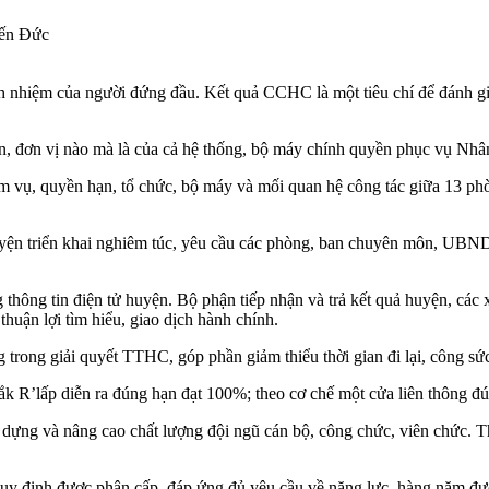
ến Đức
ch nhiệm của người đứng đầu. Kết quả CCHC là một tiêu chí để đánh g
 đơn vị nào mà là của cả hệ thống, bộ máy chính quyền phục vụ Nh
ụ, quyền hạn, tổ chức, bộ máy và mối quan hệ công tác giữa 13 ph
triển khai nghiêm túc, yêu cầu các phòng, ban chuyên môn, UBND các xa
ện tử huyện. Bộ phận tiếp nhận và trả kết quả huyện, các xã, th
 thuận lợi tìm hiểu, giao dịch hành chính.
g trong giải quyết TTHC, góp phần giảm thiểu thời gian đi lại, công sức, 
Đắk R’lấp diễn ra đúng hạn đạt 100%; theo cơ chế một cửa liên thông đu
ựng và nâng cao chất lượng đội ngũ cán bộ, công chức, viên chức. Theo
y định được phân cấp, đáp ứng đủ yêu cầu về năng lực, hàng năm đươ