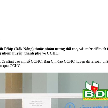
h
ắk R’lấp (Đắk Nông) thuộc nhóm tương đối cao, với mức điểm từ
ng nhóm huyện, thành phố về CCHC.
̉ nâng cao chỉ số CCHC, Ban Chỉ đạo CCHC huyện đã rà soát, phân ti
hiệu quả CCHC.