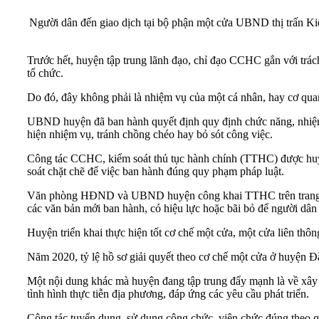
Người dân đến giao dịch tại bộ phận một cửa UBND thị trấn Ki
Trước hết, huyện tập trung lãnh đạo, chỉ đạo CCHC gắn với trá
tổ chức.
Do đó, đây không phải là nhiệm vụ của một cá nhân, hay cơ quan,
UBND huyện đã ban hành quyết định quy định chức năng, nhiệm v
hiện nhiệm vụ, tránh chồng chéo hay bỏ sót công việc.
Công tác CCHC, kiểm soát thủ tục hành chính (TTHC) được huyện 
soát chặt chẽ để việc ban hành đúng quy phạm pháp luật.
Văn phòng HĐND và UBND huyện công khai TTHC trên trang thông tin đi
các văn bản mới ban hành, có hiệu lực hoặc bãi bỏ để người dân
Huyện triển khai thực hiện tốt cơ chế một cửa, một cửa liên thôn
Năm 2020, tỷ lệ hồ sơ giải quyết theo cơ chế một cửa ở huyện 
Một nội dung khác mà huyện đang tập trung đẩy mạnh là về xây d
tình hình thực tiễn địa phương, đáp ứng các yêu cầu phát triển.
Công tác tuyển dụng, sử dụng công chức, viên chức đúng theo qu