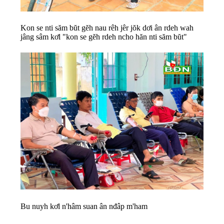
Kon se nti săm bŭt gĕh nau rêh jêr jŏk dơi ân rdeh wah
jâng sâm kơl "kon se gĕh rdeh ncho hăn nti săm bŭt"
Bu nuyh kơl n'hâm suan ân nđâp m'ham