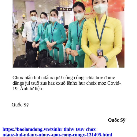
Chox ntâu bul ndâux qơư công côngs chia bov đamv
đăngs jul tsuô zus haz cxuô lênhx hur cheix moz Covid-
19. Ảnh tư liệu
Quốc Sỹ
Quốc Sỹ
https://baolamdong.vn/tsinhr-tinhv-tsuv-chox-
ntauz-bul-ndaux-ntouv-qou-cong-congx-131495.html