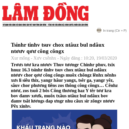
In trang
(Ctr + P)
Tsinhr tinhv tsuv chox ntâuz bul ndâux
ntơưv qơư công côngx
Xur mông - Xưv cxênhx - Ngày đăng : 10:20, 19/03/2020
Trơưs tơư kra ntơưv Thuv tươngr Chinhr phuv, txix
hnuz 16.3 tsinhr tinhv tsuv chox ntâuz bul ndâux
ntơưv chor qơư công côngs muôx chôngz lênhx nênhs
xưs li siêu thix, yangr hâur yangx, tsêr ga, yangr yêz,
sâuv chor phương tiêns zos thông công côngx… Cênhz
ntơư, zos tsuô 2 bôs Công thương haz Y têr tơư kra
bov đamv xơưk, muôx txâus ntâuz bul ndâux bov
đamv tsât lươngs đap ưngr nhu câux sir zôngv ntơưv
Pêx xinhv.