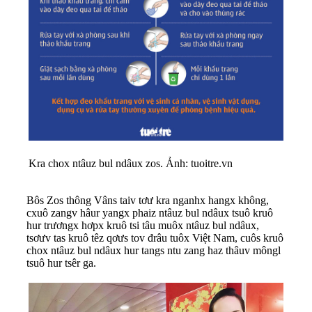
Kra chox ntâuz bul ndâux zos. Ảnh: tuoitre.vn
Bôs Zos thông Vâns taiv tơư kra nganhx hangx không,
cxuô zangv hâur yangx phaiz ntâuz bul ndâux tsuô kruô
hur trươngx hơpx kruô tsi tâu muôx ntâuz bul ndâux,
tsơưv tas kruô têz qơưs tov đrâu tuôx Việt Nam, cuôs kruô
chox ntâuz bul ndâux hur tangs ntu zang haz thâuv môngl
tsuô hur tsêr ga.