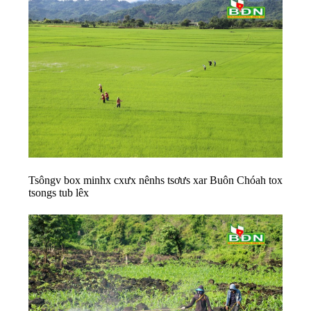
Tsôngv box minhx cxưx nênhs tsơưs xar Buôn Chóah tox
tsongs tub lêx