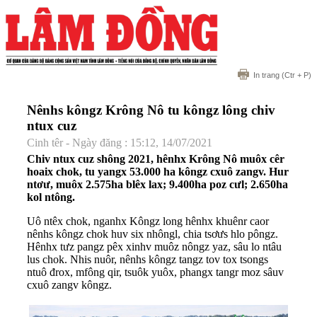
In trang
(Ctr + P)
Nênhs kôngz Krông Nô tu kôngz lông chiv
ntux cuz
Cinh têr - Ngày đăng : 15:12, 14/07/2021
Chiv ntux cuz shông 2021, hênhx Krông Nô muôx cêr
hoaix chok, tu yangx 53.000 ha kôngz cxuô zangv. Hur
ntơư, muôx 2.575ha blêx lax; 9.400ha poz cưl; 2.650ha
kol ntông.
Uô ntêx chok, nganhx Kôngz long hênhx khuênr caor
nênhs kôngz chok huv six nhôngl, chia tsơưs hlo pôngz.
Hênhx tưz pangz pêx xinhv muôz nôngz yaz, sâu lo ntâu
lus chok. Nhis nuôr, nênhs kôngz tangz tov tox tsongs
ntuô đrox, mfông qir, tsuôk yuôx, phangx tangr moz sâuv
cxuô zangv kôngz.