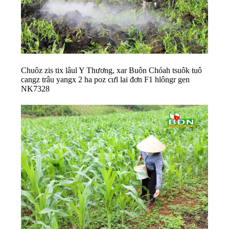
Chuôz zis tix lâul Y Thương, xar Buôn Chóah tsuôk tuô
cangz trâu yangx 2 ha poz cưl lai đơn F1 hlôngr gen
NK7328