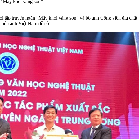
n “Mây khói vàng son”
với tập truyện ngắn “Mây khói vàng son” và bộ ảnh Công viên địa c
Nhiếp ảnh Việt Nam đề cử.