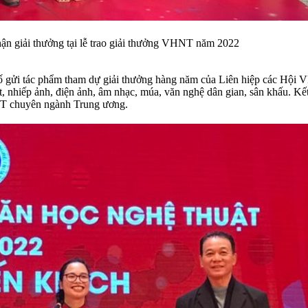
n giải thưởng tại lễ trao giải thưởng VHNT năm 2022
 gửi tác phẩm tham dự giải thưởng hàng năm của Liên hiệp các Hội V
, nhiếp ảnh, điện ảnh, âm nhạc, múa, văn nghệ dân gian, sân khấu. Kết
HNT chuyên ngành Trung ương.