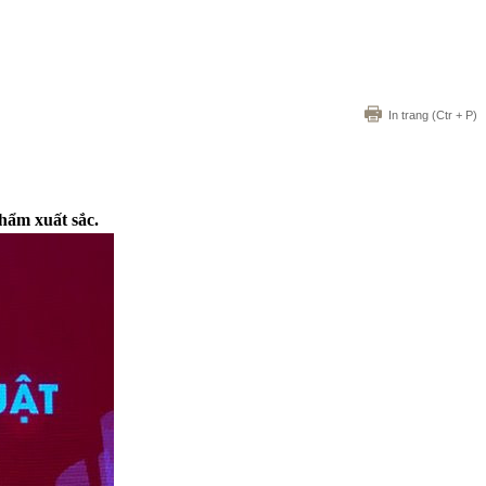
In trang
(Ctr + P)
hẩm xuất sắc.