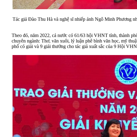
Tác giả Đào Thu Hà và nghệ sĩ nhiếp ảnh Ngô Minh Phương nhậ
Theo đó, năm 2022, cả nước có 61/63 hội VHNT tỉnh, thành phố
chuyên ngành: Thơ, văn xuôi, lý luận phê bình văn học, mỹ thuật
phố có giải và 9 giải thưởng cho tác giả xuất sắc của 9 Hội V