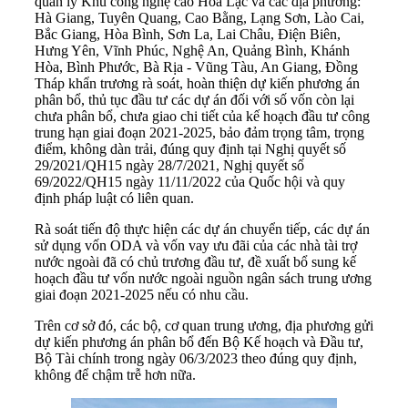
quản lý Khu công nghệ cao Hòa Lạc và các địa phương:
Hà Giang, Tuyên Quang, Cao Bằng, Lạng Sơn, Lào Cai,
Bắc Giang, Hòa Bình, Sơn La, Lai Châu, Điện Biên,
Hưng Yên, Vĩnh Phúc, Nghệ An, Quảng Bình, Khánh
Hòa, Bình Phước, Bà Rịa - Vũng Tàu, An Giang, Đồng
Tháp khẩn trương rà soát, hoàn thiện dự kiến phương án
phân bổ, thủ tục đầu tư các dự án đối với số vốn còn lại
chưa phân bổ, chưa giao chi tiết của kế hoạch đầu tư công
trung hạn giai đoạn 2021-2025, bảo đảm trọng tâm, trọng
điểm, không dàn trải, đúng quy định tại Nghị quyết số
29/2021/QH15 ngày 28/7/2021, Nghị quyết số
69/2022/QH15 ngày 11/11/2022 của Quốc hội và quy
định pháp luật có liên quan.
Rà soát tiến độ thực hiện các dự án chuyển tiếp, các dự án
sử dụng vốn ODA và vốn vay ưu đãi của các nhà tài trợ
nước ngoài đã có chủ trương đầu tư, đề xuất bổ sung kế
hoạch đầu tư vốn nước ngoài nguồn ngân sách trung ương
giai đoạn 2021-2025 nếu có nhu cầu.
Trên cơ sở đó, các bộ, cơ quan trung ương, địa phương gửi
dự kiến phương án phân bổ đến Bộ Kế hoạch và Đầu tư,
Bộ Tài chính trong ngày 06/3/2023 theo đúng quy định,
không để chậm trễ hơn nữa.