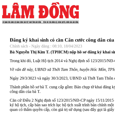
Đăng ký khai sinh có cần Căn cước công dân của
Chính sách - Ngày đăng : 08:10, 18/04/2023
Bà Nguyễn Thị Kim T. (TPHCM) nộp hồ sơ đăng ký khai sin
Trong khi đó, Luật Hộ tịch 2014 và Nghị định số 123/2015/NĐ-CP
Về vấn đề này, UBND xã Thới Tam Thôn, huyện Hóc Môn, TPH
Ngày 29/3/3023 và ngày 30/3/2023, UBND xã Thới Tam Thôn có
Thành phần hồ sơ bà T. cung cấp gồm: Bản chụp tờ khai đăng ký
công dân của bà T.
Căn cứ Điều 2 Nghị định số 123/2015/NĐ-CP ngày 15/11/2015 của 
ký hộ tịch, cấp bản sao trích lục hộ tịch xuất trình bản chính m
quan có thẩm quyền cấp, còn giá trị sử dụng (sau đây gọi là giấy