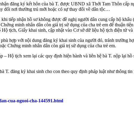
 nhận đăng ký kết hôn của bà T. được UBND xã Thới Tam Thôn cấp ng
hay đổi nơi thường trú mới hoặc có sự thay đổi về dân tộc…
 khi tiếp nhận hồ sơ không được đề nghị người dân cung cấp hộ khẩu (
Chứng minh nhân dân còn giá trị sử dụng của cha trẻ em để thuận tiện
ổ Hộ tịch, Giấy khai sinh, cập nhật vào Cơ sở dữ liệu hộ tịch điện tử v
i phù hợp với nội dung đăng ký khai sinh của người đó, tránh trường hợ
hoặc Chứng minh nhân dân còn giá trị sử dụng của cha trẻ em.
 Hộ tịch xem lại các quy định hiện hành và liên hệ bà T. nộp lại hồ 
à T. đăng ký khai sinh cho con theo quy định pháp luật như thông tin
-dan-cua-nguoi-cha-144591.html