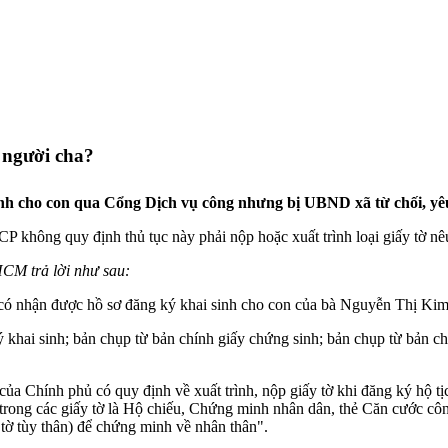
 người cha?
h cho con qua Cổng Dịch vụ công nhưng bị UBND xã từ chối, yêu
 không quy định thủ tục này phải nộp hoặc xuất trình loại giấy tờ nêu
CM trả lời như sau:
 nhận được hồ sơ đăng ký khai sinh cho con của bà Nguyễn Thị Kim 
 khai sinh; bản chụp từ bản chính giấy chứng sinh; bản chụp từ bản c
Chính phủ có quy định về xuất trình, nộp giấy tờ khi đăng ký hộ tịch
ột trong các giấy tờ là Hộ chiếu, Chứng minh nhân dân, thẻ Căn cước cô
 tờ tùy thân) để chứng minh về nhân thân".