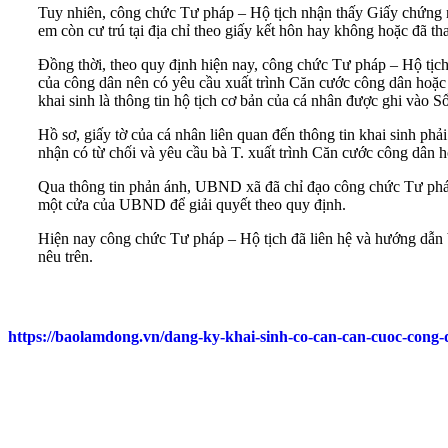
Tuy nhiên, công chức Tư pháp – Hộ tịch nhận thấy Giấy chứng
em còn cư trú tại địa chỉ theo giấy kết hôn hay không hoặc đã t
Đồng thời, theo quy định hiện nay, công chức Tư pháp – Hộ tịch
của công dân nên có yêu cầu xuất trình Căn cước công dân hoặc 
khai sinh là thông tin hộ tịch cơ bản của cá nhân được ghi vào S
Hồ sơ, giấy tờ của cá nhân liên quan đến thông tin khai sinh phả
nhận có từ chối và yêu cầu bà T. xuất trình Căn cước công dân 
Qua thông tin phản ánh, UBND xã đã chỉ đạo công chức Tư pháp –
một cửa của UBND để giải quyết theo quy định.
Hiện nay công chức Tư pháp – Hộ tịch đã liên hệ và hướng dẫn b
nêu trên.
https://baolamdong.vn/dang-ky-khai-sinh-co-can-can-cuoc-cong