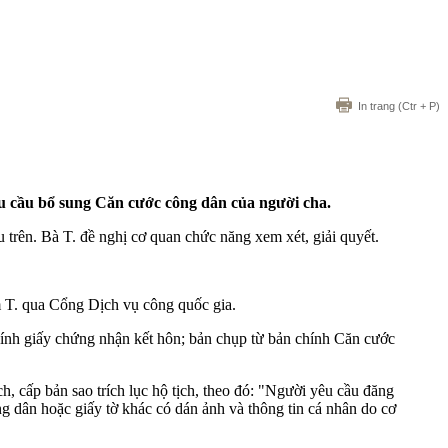
In trang
(Ctr + P)
 cầu bổ sung Căn cước công dân của người cha.
 trên. Bà T. đề nghị cơ quan chức năng xem xét, giải quyết.
T. qua Cổng Dịch vụ công quốc gia.
hính giấy chứng nhận kết hôn; bản chụp từ bản chính Căn cước
, cấp bản sao trích lục hộ tịch, theo đó: "Người yêu cầu đăng
ng dân hoặc giấy tờ khác có dán ảnh và thông tin cá nhân do cơ