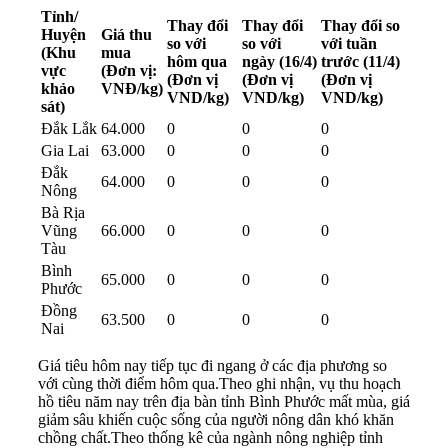
Tỉnh/
Thay đổi
Thay đổi
Thay đổi so
Huyện
Giá thu
so với
so với
với tuần
(Khu
mua
hôm qua
ngày (16/4)
trước (11/4)
vực
(Đơn vị:
(Đơn vị
(Đơn vị
(Đơn vị
khảo
VNĐ/kg)
VND/kg)
VND/kg)
VND/kg)
sát)
Đắk Lắk
64.000
0
0
0
Gia Lai
63.000
0
0
0
Đắk
64.000
0
0
0
Nông
Bà Rịa
Vũng
66.000
0
0
0
Tàu
Bình
65.000
0
0
0
Phước
Đồng
63.500
0
0
0
Nai
Giá tiêu hôm nay
tiếp tục đi ngang ở các địa phương so
với cùng thời điểm hôm qua.Theo ghi nhận, vụ thu hoạch
hồ tiêu năm nay trên địa bàn tỉnh Bình Phước mất mùa, giá
giảm sâu khiến cuộc sống của người nông dân khó khăn
chồng chất.Theo thống kê của ngành nông nghiệp tỉnh