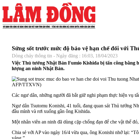
Sửng sốt trước mức độ bảo vệ hạn chế đối với T
Dòng chảy thông tin - Ngày đăng : 16:03, 18/04/2023
Việc Thủ tướng Nhật Bản Fumio Kishida bị tấn công bằng bo
lượng an ninh Nhật Bản.
AFP/TTXVN)
Các ngư dân, những người đã bắt giữ nghi phạm thực hiện vụ t
Ngư dân Tsutomu Konishi, 41 tuổi, đang quan sát Thủ tướng Nhậ
đầu mình và rơi xuống gần ông Kishida.
Một nhân viên an ninh đã dùng cặp chống đạn để che vật thể đó,
Chia sẻ với AP vào ngày 16/4 vừa qua, ông Konishi nhớ lại: “Tô
váng.”