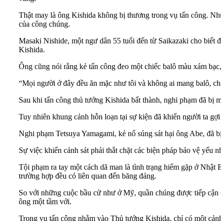
Thật may là ông Kishida không bị thương trong vụ tấn công. Như
của công chúng.
Masaki Nishide, một ngư dân 55 tuổi đến từ Saikazaki cho biết 
Kishida.
Ông cũng nói rằng kẻ tấn công đeo một chiếc balô màu xám bạc, 
“Mọi người ở đây đều ăn mặc như tôi và không ai mang balô, chỉ c
Sau khi tấn công thủ tướng Kishida bất thành, nghi phạm đã bị m
Tuy nhiên khung cảnh hỗn loạn tại sự kiện đã khiến người ta g
Nghi phạm Tetsuya Yamagami, kẻ nổ súng sát hại ông Abe, đã bị 
Sự việc khiến cảnh sát phải thắt chặt các biện pháp bảo vệ yếu n
Tội phạm ra tay một cách dã man là tình trạng hiếm gặp ở Nhật B
trường hợp đều có liên quan đến băng đảng.
So với những cuộc bầu cử như ở Mỹ, quần chúng được tiếp cận ch
ông một tầm với.
Trong vụ tấn công nhằm vào Thủ tướng Kishida, chỉ có một cảnh 