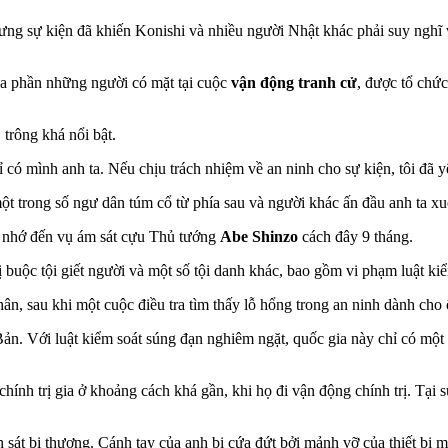
ng sự kiện đã khiến Konishi và nhiều người Nhật khác phải suy nghĩ 
đa phần những người có mặt tại cuộc
vận động tranh cử
, được tổ chứ
trông khá nổi bật.
ó mình anh ta. Nếu chịu trách nhiệm về an ninh cho sự kiện, tôi đã yêu
ột trong số ngư dân túm cổ từ phía sau và người khác ấn đầu anh ta xu
ợi nhớ đến vụ ám sát cựu Thủ tướng
Abe Shinzo
cách đây 9 tháng.
buộc tội giết người và một số tội danh khác, bao gồm vi phạm luật ki
hân, sau khi một cuộc điều tra tìm thấy lỗ hổng trong an ninh dành cho
ản. Với luật kiểm soát súng đạn nghiêm ngặt, quốc gia này chỉ có một 
ính trị gia ở khoảng cách khá gần, khi họ đi vận động chính trị. Tại 
sát bị thương. Cánh tay của anh bị cứa đứt bởi mảnh vỡ của thiết bị 