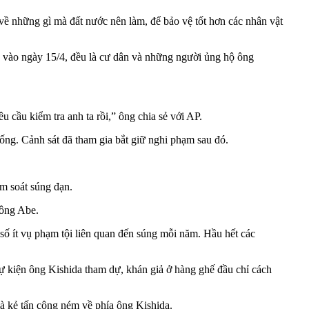
về những gì mà đất nước nên làm, để bảo vệ tốt hơn các nhân vật
c vào ngày 15/4, đều là cư dân và những người ủng hộ ông
 cầu kiểm tra anh ta rồi,” ông chia sẻ với AP.
ống. Cảnh sát đã tham gia bắt giữ nghi phạm sau đó.
ểm soát súng đạn.
 ông Abe.
số ít vụ phạm tội liên quan đến súng mỗi năm. Hầu hết các
sự kiện ông Kishida tham dự, khán giả ở hàng ghế đầu chỉ cách
mà kẻ tấn công ném về phía ông Kishida.