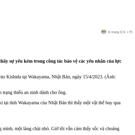
In trang
(Ctr + P)
hấy sự yếu kém trong công tác bảo vệ các yếu nhân của lực
o Kishida tại Wakayama, Nhật Bản, ngày 15/4/2023. (Ảnh:
nh trạng thiếu an ninh dành cho ông.
i tại tỉnh Wakayama của Nhật Bản thì thấy một vật thể bay qua
g mình, một làng chài nhỏ. Giờ tôi vẫn cảm thấy sốc và choáng