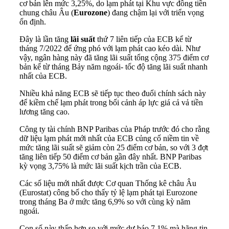
cơ bản lên mức 3,25%, do lạm phát tại Khu vực đồng tiền
chung châu Âu (
Eurozone
) đang chậm lại với triển vọng
ổn định.
Đây là lần tăng
lãi suất
thứ 7 liên tiếp của ECB kể từ
tháng 7/2022 để ứng phó với lạm phát cao kéo dài. Như
vậy, ngân hàng này đã tăng lãi suất tổng cộng 375 điểm cơ
bản kể từ tháng Bảy năm ngoái- tốc độ tăng lãi suất nhanh
nhất của ECB.
Nhiều khả năng ECB sẽ tiếp tục theo đuổi chính sách này
để kiềm chế lạm phát trong bối cảnh áp lực giá cả vả tiền
lương tăng cao.
Công ty tài chính BNP Paribas của Pháp trước đó cho rằng
dữ liệu lạm phát mới nhất của ECB củng cố niềm tin về
mức tăng lãi suất sẽ giảm còn 25 điểm cơ bản, so với 3 đợt
tăng liên tiếp 50 điểm cơ bản gần đây nhất. BNP Paribas
kỳ vọng 3,75% là mức lãi suất kịch trần của ECB.
Các số liệu mới nhất được Cơ quan Thống kê châu Âu
(Eurostat) công bố cho thấy tỷ lệ lạm phát tại Eurozone
trong tháng Ba ở mức tăng 6,9% so với cùng kỳ năm
ngoái.
Con số này thấp hơn so với mức dự báo 7,1% mà hãng tin