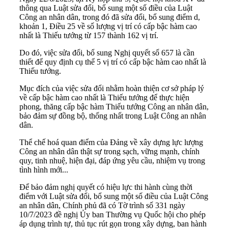
thông qua Luật sửa đổi, bổ sung một số điều của Luật
Công an nhân dân, trong đó đã sửa đổi, bổ sung điểm d,
khoản 1, Điều 25 về số lượng vị trí có cấp bậc hàm cao
nhất là Thiếu tướng từ 157 thành 162 vị trí.
Do đó, việc sửa đổi, bổ sung Nghị quyết số 657 là cần
thiết để quy định cụ thể 5 vị trí có cấp bậc hàm cao nhất là
Thiếu tướng.
Mục đích của việc sửa đổi nhằm hoàn thiện cơ sở pháp lý
về cấp bậc hàm cao nhất là Thiếu tướng để thực hiện
phong, thăng cấp bậc hàm Thiếu tướng Công an nhân dân,
bảo đảm sự đồng bộ, thống nhất trong Luật Công an nhân
dân.
Thể chế hoá quan điểm của Đảng về xây dựng lực lượng
Công an nhân dân thật sự trong sạch, vững mạnh, chính
quy, tinh nhuệ, hiện đại, đáp ứng yêu cầu, nhiệm vụ trong
tình hình mới...
Để bảo đảm nghị quyết có hiệu lực thi hành cùng thời
điểm với Luật sửa đổi, bổ sung một số điều của Luật Công
an nhân dân, Chính phủ đã có Tờ trình số 331 ngày
10/7/2023 đề nghị Ủy ban Thường vụ Quốc hội cho phép
áp dụng trình tự, thủ tục rút gọn trong xây dựng, ban hành