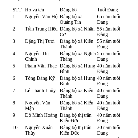
STT
Họ và tên
Đảng bộ
Tuổi Đảng
1
Nguyễn Văn Hộ
Đảng bộ xã
65 năm tuổi
Quảng Tín
Đảng
2
Trần Trung Hiếu
Đảng bộ xã Nhân
55 năm tuổi
Cơ
Đảng
3
Đặng Thị Tươi
Đảng bộ xã Kiến
55 năm tuổi
Thành
Đảng
4
Nguyễn Thị
Đảng bộ xã Nghĩa
55 năm tuổi
Chính
Thắng
Đảng
5
Phạm Văn Thạc
Đảng bộ xã Hưng
40 năm tuổi
Bình
Đảng
6
Tống Đăng Kỹ
Đảng bộ xã Hưng
40 năm tuổi
Bình
Đảng
7
Lê Thanh Thủy
Đảng bộ xã Kiến
40 năm tuổi
Thành
Đảng
8
Nguyễn Văn
Đảng bộ xã Kiến
40 năm tuổi
Mận
Thành
Đảng
9
Đỗ Minh Hoàng
Đảng bộ thị trấn
40 năm tuổi
Kiến Đức
Đảng
10
Nguyễn Xuân
Đảng bộ thị trấn
30 năm tuổi
Thùy
Kiến Đức
Đảng