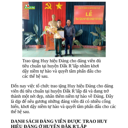
Trao tặng Huy hiệu Đảng cho đảng viên đủ
tiêu chuẩn tại huyện Đắk R’lấp nhằm khơi
dậy niềm tự hào và quyết tâm phấn đấu cho
các thế hệ sau.
Đến nay việc tổ chức trao tặng Huy hiệu Đảng cho đảng
viên đủ tiêu chuẩn tại huyện Đắk R’lấp đã và đang trở
thành một nét đẹp, nhân thêm niềm tự hào về Đảng. Đây
là dịp để nêu gương những đảng viên đã có nhiều cống
hiến, khơi dậy niềm tự hào và quyết tâm phấn đấu cho các
thế hệ sau.
DANH SÁCH ĐẢNG VIÊN ĐƯỢC TRAO HUY
HIỆU ĐẢNG Ở HUYỆN ĐẮK R'LẤP