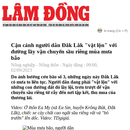
In trang
(Ctr + P)
Cận cảnh người dân Đắk Lắk "vật lộn" với
đường lầy vận chuyển sầu riêng mùa mưa
bão
Nông nghiệp - Nông thôn - Ngày đăng : 09:00,
02/09/2023
Do ảnh hưởng cơn bão số 3, những ngày này Đắk Lắk
có mưa to liên tục. Người dân đang phải "vật lộn" với
những con đường đất đỏ lầy lội, trơn trượt để vận
chuyển sầu riêng từ rẫy đến nơi tập kết, thu mua của
thương lái.
Video: Ở thôn Ea My (xã Ea Sin, huyện Krông Búk, Đắk
Lắk), chiếc xe cày chất cao ngất sầu riêng vất vả "bò
trườn" lên dốc. Video: TDgigiá.