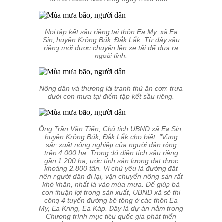
Nơi tập kết sầu riêng tại thôn Ea My, xã Ea
Sin, huyện Krông Búk, Đắk Lắk. Từ đây sầu
riêng mới được chuyển lên xe tải để đưa ra
ngoài tỉnh.
Nông dân và thương lái tranh thủ ăn cơm trưa
dưới cơn mưa tại điểm tập kết sầu riêng.
Ông Trần Văn Tiến, Chủ tịch UBND xã Ea Sin,
huyện Krông Búk, Đắk Lắk cho biết: "Vùng
sản xuất nông nghiệp của người dân rộng
trên 4.000 ha. Trong đó diện tích sầu riêng
gần 1.200 ha, ước tính sản lượng đạt được
khoảng 2.800 tấn. Vì chủ yếu là đường đất
nên người dân đi lại, vận chuyển nông sản rất
khó khăn, nhất là vào mùa mưa. Để giúp bà
con thuận lợi trong sản xuất, UBND xã sẽ thi
công 4 tuyến đường bê tông ở các thôn Ea
My, Ea Kring, Ea Káp. Đây là dự án nằm trong
Chương trình mục tiêu quốc gia phát triển