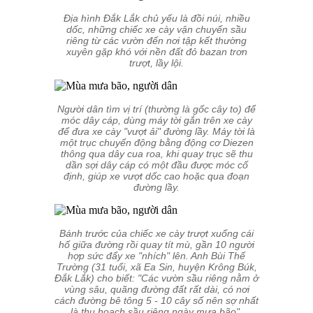
Địa hình Đắk Lắk chủ yếu là đồi núi, nhiều
dốc, những chiếc xe cày vận chuyển sầu
riêng từ các vườn đến nơi tập kết thường
xuyên gặp khó với nền đất đỏ bazan trơn
trượt, lầy lội.
Người dân tìm vị trí (thường là gốc cây to) để
móc dây cáp, dùng máy tời gắn trên xe cày
để đưa xe cày "vượt ải" đường lầy. Máy tời là
một trục chuyển động bằng động cơ Diezen
thông qua dây cua roa, khi quay trục sẽ thu
dần sợi dây cáp có một đầu được móc cố
định, giúp xe vượt dốc cao hoặc qua đoạn
đường lầy.
Bánh trước của chiếc xe cày trượt xuống cái
hố giữa đường rồi quay tít mù, gần 10 người
hợp sức đẩy xe "nhích" lên. Anh Bùi Thế
Trường (31 tuổi, xã Ea Sin, huyện Krông Búk,
Đắk Lắk) cho biết: "Các vườn sầu riêng nằm ở
vùng sâu, quãng đường đất rất dài, có nơi
cách đường bê tông 5 - 10 cây số nên sợ nhất
là thu hoạch sầu riêng ngày mưa bão".