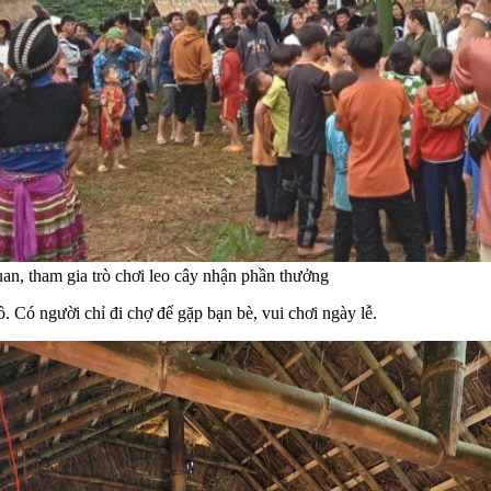
an, tham gia trò chơi leo cây nhận phần thưởng
 Có người chỉ đi chợ để gặp bạn bè, vui chơi ngày lễ.