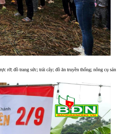
rỡ; đồ trang sức; trái cây; đồ ăn truyền thống; nông cụ sản