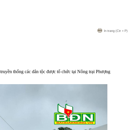
In trang
(Ctr + P)
ruyền thống các dân tộc được tổ chức tại Nông trại Phượng