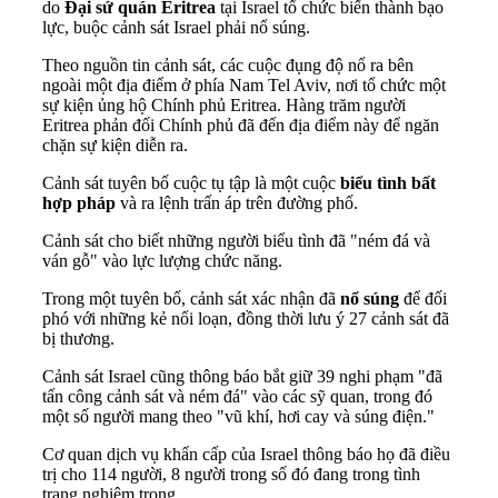
do
Đại sứ quán Eritrea
tại Israel tổ chức biến thành bạo
lực, buộc cảnh sát Israel phải nổ súng.
Theo nguồn tin cảnh sát, các cuộc đụng độ nổ ra bên
ngoài một địa điểm ở phía Nam Tel Aviv, nơi tổ chức một
sự kiện ủng hộ Chính phủ Eritrea. Hàng trăm người
Eritrea phản đối Chính phủ đã đến địa điểm này để ngăn
chặn sự kiện diễn ra.
Cảnh sát tuyên bố cuộc tụ tập là một cuộc
biểu tình bất
hợp pháp
và ra lệnh trấn áp trên đường phố.
Cảnh sát cho biết những người biểu tình đã "ném đá và
ván gỗ" vào lực lượng chức năng.
Trong một tuyên bố, cảnh sát xác nhận đã
nổ súng
để đối
phó với những kẻ nổi loạn, đồng thời lưu ý 27 cảnh sát đã
bị thương.
Cảnh sát Israel cũng thông báo bắt giữ 39 nghi phạm "đã
tấn công cảnh sát và ném đá" vào các sỹ quan, trong đó
một số người mang theo "vũ khí, hơi cay và súng điện."
Cơ quan dịch vụ khẩn cấp của Israel thông báo họ đã điều
trị cho 114 người, 8 người trong số đó đang trong tình
trạng nghiêm trọng.