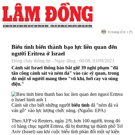
In trang
(Ctr + P)
Biểu tình biến thành bạo lực liên quan đến
người Eritrea ở Israel
Dòng chảy thông tin - Ngày đăng : 06:08, 03/09/2023
Cảnh sát Israel thông báo bắt giữ 39 nghi phạm "đã
tấn công cảnh sát và ném đá" vào các sỹ quan, trong
đó một số người mang theo "vũ khí, hơi cay và súng
điện."
Cảnh sát cho biết những người
biểu tình
đã "ném đá và
ván gỗ" vào lực lượng chức năng. (Nguồn: EPA)
Theo AFP và Reuters, ngày 2/9, hơn 100 người, trong đó
có hàng chục người Eritrea, đã bị thương tại thành phố Tel
Aviv (Israel) sau khi cuộc biểu tình phản đối một sự kiện