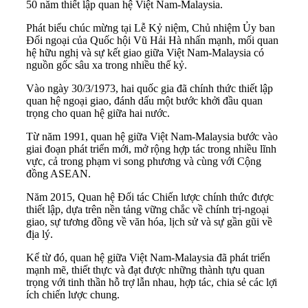
50 năm thiết lập quan hệ Việt Nam-Malaysia.
Phát biểu chúc mừng tại Lễ Kỷ niệm, Chủ nhiệm Ủy ban
Đối ngoại của Quốc hội Vũ Hải Hà nhấn mạnh, mối quan
hệ hữu nghị và sự kết giao giữa Việt Nam-Malaysia có
nguồn gốc sâu xa trong nhiều thế kỷ.
Vào ngày 30/3/1973, hai quốc gia đã chính thức thiết lập
quan hệ ngoại giao, đánh dấu một bước khởi đầu quan
trọng cho quan hệ giữa hai nước.
Từ năm 1991, quan hệ giữa Việt Nam-Malaysia bước vào
giai đoạn phát triển mới, mở rộng hợp tác trong nhiều lĩnh
vực, cả trong phạm vi song phương và cùng với Cộng
đồng ASEAN.
Năm 2015, Quan hệ Đối tác Chiến lược chính thức được
thiết lập, dựa trên nền tảng vững chắc về chính trị-ngoại
giao, sự tương đồng về văn hóa, lịch sử và sự gần gũi về
địa lý.
Kể từ đó, quan hệ giữa Việt Nam-Malaysia đã phát triển
mạnh mẽ, thiết thực và đạt được những thành tựu quan
trọng với tinh thần hỗ trợ lẫn nhau, hợp tác, chia sẻ các lợi
ích chiến lược chung.