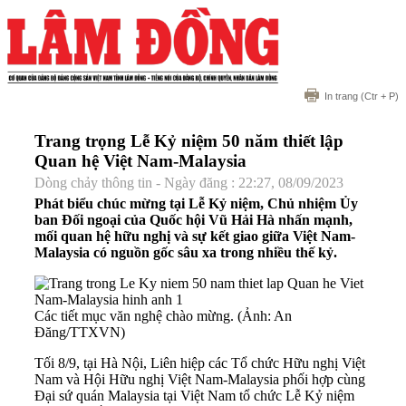
In trang
(Ctr + P)
Trang trọng Lễ Kỷ niệm 50 năm thiết lập
Quan hệ Việt Nam-Malaysia
Dòng chảy thông tin - Ngày đăng : 22:27, 08/09/2023
Phát biểu chúc mừng tại Lễ Kỷ niệm, Chủ nhiệm Ủy
ban Đối ngoại của Quốc hội Vũ Hải Hà nhấn mạnh,
mối quan hệ hữu nghị và sự kết giao giữa Việt Nam-
Malaysia có nguồn gốc sâu xa trong nhiều thế kỷ.
Các tiết mục văn nghệ chào mừng. (Ảnh: An
Đăng/TTXVN)
Tối 8/9, tại Hà Nội, Liên hiệp các Tổ chức Hữu nghị Việt
Nam và Hội Hữu nghị Việt Nam-Malaysia phối hợp cùng
Đại sứ quán Malaysia tại Việt Nam tổ chức Lễ Kỷ niệm