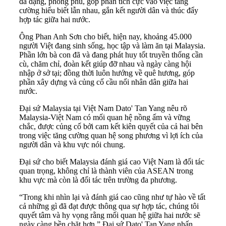
đa dạng, phong phú, góp phần tích cực vào việc tăng
cường hiểu biết lẫn nhau, gắn kết người dân và thúc đẩy
hợp tác giữa hai nước.
Ông Phan Anh Sơn cho biết, hiện nay, khoảng 45.000
người Việt đang sinh sống, học tập và làm ăn tại Malaysia.
Phần lớn bà con đã và đang phát huy tốt truyền thống cần
cù, chăm chỉ, đoàn kết giúp đỡ nhau và ngày càng hội
nhập ở sở tại; đồng thời luôn hướng về quê hương, góp
phần xây dựng và củng cố cầu nối nhân dân giữa hai
nước.
Đại sứ Malaysia tại Việt Nam Dato' Tan Yang nêu rõ
Malaysia-Việt Nam có mối quan hệ nồng ấm và vững
chắc, được củng cố bởi cam kết kiên quyết của cả hai bên
trong việc tăng cường quan hệ song phương vì lợi ích của
người dân và khu vực nói chung.
Đại sứ cho biết Malaysia đánh giá cao Việt Nam là đối tác
quan trọng, không chỉ là thành viên của ASEAN trong
khu vực mà còn là đối tác trên trường đa phương.
“Trong khi nhìn lại và đánh giá cao cũng như tự hào về tất
cả những gì đã đạt được thông qua sự hợp tác, chúng tôi
quyết tâm và hy vọng rằng mối quan hệ giữa hai nước sẽ
ngày càng bền chặt hơn,” Đại sứ Dato' Tan Yang nhấn