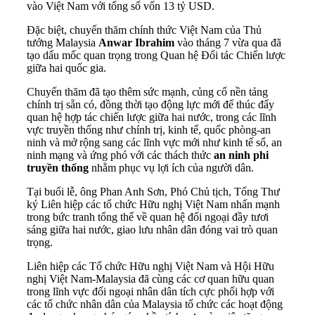
vào Việt Nam với tổng số vốn 13 tỷ USD.
Đặc biệt, chuyến thăm chính thức Việt Nam của Thủ
tướng Malaysia
Anwar Ibrahim
vào tháng 7 vừa qua đã
tạo dấu mốc quan trọng trong Quan hệ Đối tác Chiến lược
giữa hai quốc gia.
Chuyến thăm đã tạo thêm sức mạnh, củng cố nền tảng
chính trị sẵn có, đồng thời tạo động lực mới để thúc đẩy
quan hệ hợp tác chiến lược giữa hai nước, trong các lĩnh
vực truyền thống như chính trị, kinh tế, quốc phòng-an
ninh và mở rộng sang các lĩnh vực mới như kinh tế số, an
ninh mạng và ứng phó với các thách thức
an ninh phi
truyền thống
nhằm phục vụ lợi ích của người dân.
Tại buổi lễ, ông Phan Anh Sơn, Phó Chủ tịch, Tổng Thư
ký Liên hiệp các tổ chức Hữu nghị Việt Nam nhấn mạnh
trong bức tranh tổng thể về quan hệ đối ngoại đầy tươi
sáng giữa hai nước, giao lưu nhân dân đóng vai trò quan
trọng.
Liên hiệp các Tổ chức Hữu nghị Việt Nam và Hội Hữu
nghị Việt Nam-Malaysia đã cùng các cơ quan hữu quan
trong lĩnh vực đối ngoại nhân dân tích cực phối hợp với
các tổ chức nhân dân của Malaysia tổ chức các hoạt động