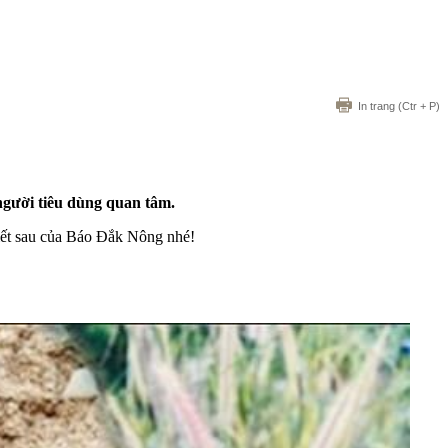
In trang
(Ctr + P)
 người tiêu dùng quan tâm.
viết sau của Báo Đắk Nông nhé!