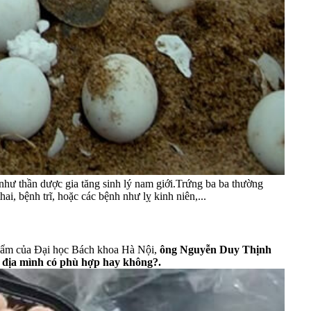
 như thần dược gia tăng sinh lý nam giới.Trứng ba ba thường
i, bệnh trĩ, hoặc các bệnh như lỵ kinh niên,...
phẩm của Đại học Bách khoa Hà Nội,
ông Nguyễn Duy Thịnh
ơ địa mình có phù hợp hay không?.