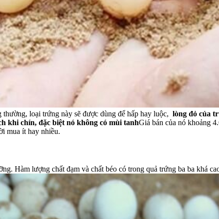
 thường, loại trứng này sẽ được dùng để hấp hay luộc,
lòng đỏ của t
ch khi chín, đặc biệt nó không có mùi tanh
Giá bán của nó khoảng 4.
i mua ít hay nhiều.
dưỡng. Hàm lượng
chất đạm
và
chất béo
có trong quả trứng ba ba khá cao,