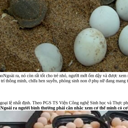
ao
Ngoài ra, nó còn rất tốt cho trẻ nhỏ, người mới ốm dậy và được xem
 trí thông minh, chữa hen suyễn, phòng sinh non ở phụ nữ đang mang tha
ố ngoại lệ nhất định. Theo PGS TS Viện Công nghệ Sinh học và Thực 
. Ngoài ra người bình thường phải cân nhắc xem cơ thể mình có c