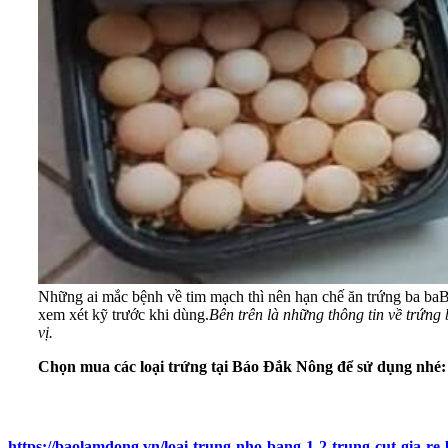
Những ai mắc bệnh về tim mạch thì nên hạn chế ăn trứng ba ba
B
xem xét kỹ trước khi dùng.
Bên trên là những thông tin về trứng
vị.
Chọn mua các loại trứng tại Báo Đắk Nông để sử dụng nhé:
https://baolamdong.vn/loai-trung-nho-bang-1-2-trung-cut-gia-re