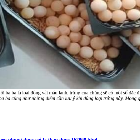
ởi ba ba là loại động vật máu lạnh, trứng của chúng sẽ có một số đặc 
 ba ba cũng như những điểm cần lưu ý khi dùng loại trứng này. Mong qu
-beo-nhung-duoc-coi-la-than-duoc-167968.html