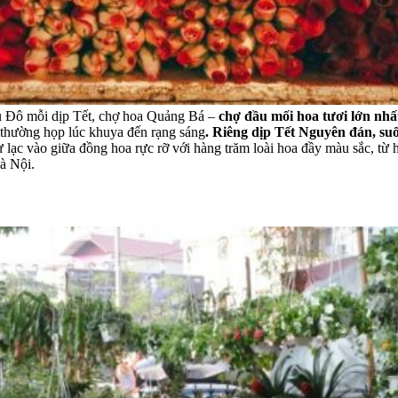
 Đô mỗi dịp Tết, chợ hoa Quảng Bá –
chợ đầu mối hoa tươi lớn nhấ
thường họp lúc khuya đến rạng sáng
. Riêng dịp Tết Nguyên đán, su
 lạc vào giữa đồng hoa rực rỡ với hàng trăm loài hoa đầy màu sắc, từ
à Nội.