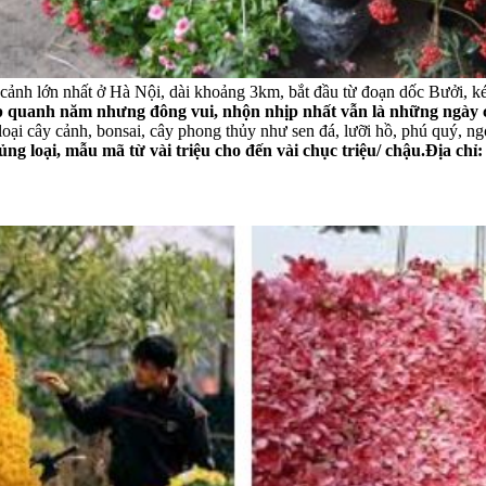
cảnh lớn nhất ở Hà Nội, dài khoảng 3km, bắt đầu từ đoạn dốc Bưởi, 
 quanh năm nhưng đông vui, nhộn nhịp nhất vẫn là những ngày 
ại cây cảnh, bonsai, cây phong thủy như sen đá, lưỡi hồ, phú quý, n
ng loại, mẫu mã từ vài triệu cho đến vài chục triệu/ chậu.
Địa chỉ: