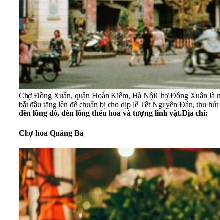
Chợ Đồng Xuân, quận Hoàn Kiếm, Hà Nội
Chợ Đồng Xuân là một
bắt đầu tăng lên để chuẩn bị cho dịp lễ Tết Nguyên Đán, thu hú
đèn lồng đỏ, đèn lồng thêu hoa và tượng linh vật.
Địa chỉ:
Chợ hoa Quảng Bá