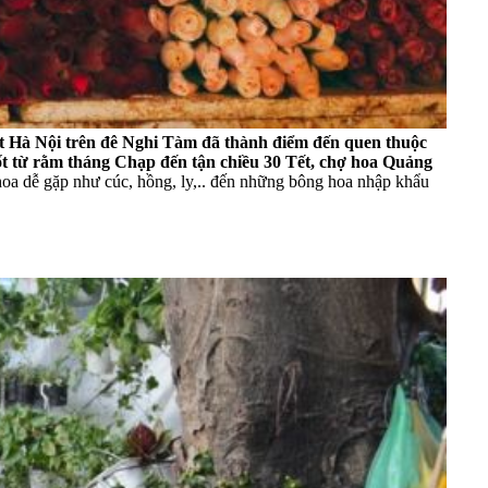
t Hà Nội trên đê Nghi Tàm đã thành điểm đến quen thuộc
ốt từ rằm tháng Chạp đến tận chiều 30 Tết, chợ hoa Quảng
 hoa dễ gặp như cúc, hồng, ly,.. đến những bông hoa nhập khẩu