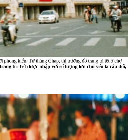
phong kiến. Từ tháng Chạp, thị trường đồ trang trí tết ở chợ
rang trí Tết được nhập với số lượng lớn chủ yếu là câu đối,