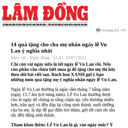
In trang
(Ctr + P)
14 quà tặng cho cha mẹ nhân ngày lễ Vu
Lan ý nghĩa nhất
Mẹo vặt - Ngày đăng : 22:43, 10/07/2022
Chỉ còn vài ngày nữa là tới ngày lễ Vu Lan rồi. Nếu
còn phân vân chưa biết mua gì để tặng cho mẹ thì hãy
theo dõi bài viết sau. Bách hoá XANH gợi ý bạn
những món quà tặng mẹ ý nghĩa nhân ngày lễ Vu Lan.
Ngày lễ Vu Lan thường là ngày rằm tháng 7 hằng năm
(ngày 15.7 âm lịch hàng năm). Lễ Vu Lan thường được
cho là ngày để chúng ta sống chậm lại, yêu thương nhiều
hơn, trân quý và đền đáp lại công sinh thành, nuôi dưỡng
của ba mẹ, là dịp để gọi điện hỏi thăm, gửi lời cảm ơn sâu
sắc đến đấng sinh thành.
Tham khảo thêm:
Lễ Vu Lan
là gì, vào ngày mấy? Ý