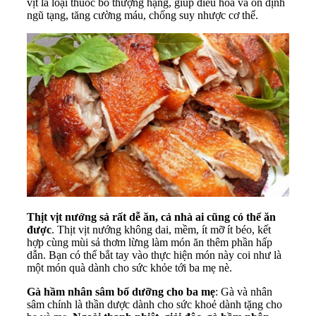
vịt là loại thuốc bổ thượng hạng, giúp điều hòa và ổn định
ngũ tạng, tăng cường máu, chống suy nhược cơ thể.
Thịt vịt nướng sả rất dễ ăn, cả nhà ai cũng có thể ăn
được
. Thịt vịt nướng không dai, mềm, ít mỡ ít béo, kết
hợp cùng mùi sả thơm lừng làm món ăn thêm phần hấp
dẫn. Bạn có thể bắt tay vào thực hiện món này coi như là
một món quà dành cho sức khỏe tới ba mẹ nè.
Gà hầm nhân sâm bổ dưỡng cho ba mẹ
: Gà và nhân
sâm chính là thần dược dành cho sức khoẻ dành tặng cho