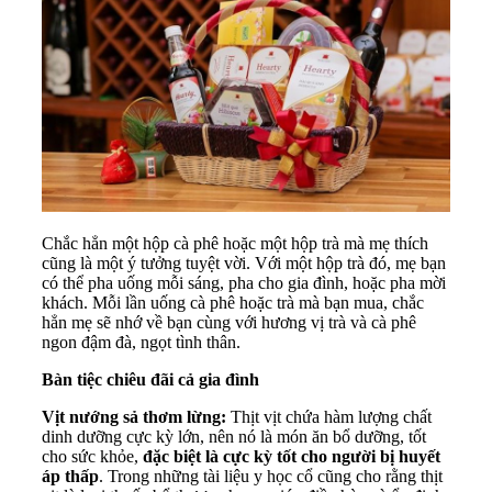
Chắc hẳn một hộp
cà phê
hoặc một
hộp trà
mà mẹ thích
cũng là một ý tưởng tuyệt vời. Với một hộp trà đó, mẹ bạn
có thể pha uống mỗi sáng, pha cho gia đình, hoặc pha mời
khách. Mỗi lần uống cà phê hoặc trà mà bạn mua, chắc
hẳn mẹ sẽ nhớ về bạn cùng với hương vị trà và cà phê
ngon đậm đà, ngọt tình thân.
Bàn tiệc chiêu đãi cả gia đình
Vịt nướng sả thơm lừng:
Thịt vịt chứa hàm lượng chất
dinh dưỡng cực kỳ lớn, nên nó là món ăn bổ dưỡng, tốt
cho sức khỏe,
đặc biệt là cực kỳ tốt cho người bị huyết
áp thấp
. Trong những tài liệu y học cổ cũng cho rằng thịt