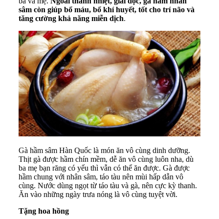
ba và mẹ.
Ngoài thanh nhiệt, giải độc, gà hầm nhân
sâm còn giúp bổ máu, bổ khí huyết, tốt cho trí não và
tăng cường khả năng miễn dịch
.
Gà hầm sâm Hàn Quốc là món ăn vô cùng dinh dưỡng.
Thịt gà được hầm chín mềm, dễ ăn vô cùng luôn nha, dù
ba mẹ bạn răng có yếu thì vẫn có thể ăn được. Gà được
hầm chung với nhân sâm, táo tàu nên mùi hấp dẫn vô
cùng. Nước dùng ngọt từ táo tàu và gà, nên cực kỳ thanh.
Ăn vào những ngày trưa nóng là vô cùng tuyệt vời.
Tặng hoa hồng