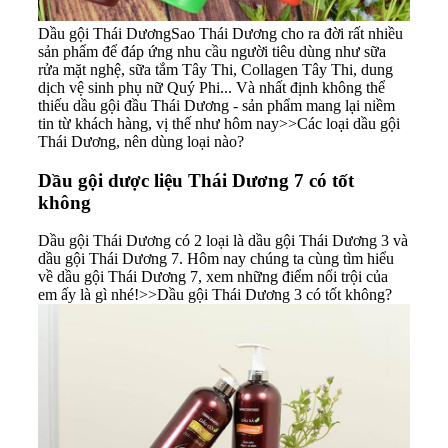
Dầu gội Thái Dương
Sao Thái Dương cho ra đời rất nhiều
sản phẩm để đáp ứng nhu cầu người tiêu dùng như
sữa
rửa mặt nghệ
,
sữa tắm
Tây Thi, Collagen Tây Thi,
dung
dịch vệ sinh phụ nữ Quý Phi
... Và nhất định không thể
thiếu
dầu gội đầu Thái Dương
- sản phẩm mang lại niềm
tin từ khách hàng, vị thế như hôm nay>>
Các loại dầu gội
Thái Dương, nên dùng loại nào?
Dầu gội dược liệu Thái Dương 7 có tốt
không
Dầu gội Thái Dương có 2 loại là
dầu gội Thái Dương 3
và
dầu gội Thái Dương 7
. Hôm nay chúng ta cùng tìm hiểu
về dầu gội Thái Dương 7, xem những điểm nổi trội của
em ấy là gì nhé!>>
Dầu gội Thái Dương 3 có tốt không?