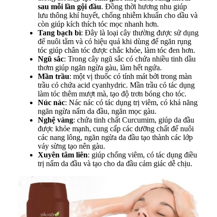
sau mỗi lần gội đầu
. Đồng thời hương nhu giúp
lưu thông khí huyết, chống nhiễm khuẩn cho dầu và
còn giúp kích thích tóc mọc nhanh hơn.
Tang bạch bì
: Đây là loại cây thường được sử dụng
để nuôi tằm và có hiệu quả khi dùng để ngăn rụng
tóc giúp chân tóc được chắc khỏe, làm tóc đen hơn.
Ngũ sắc
: Trong cây ngũ sắc có chứa nhiều tinh dầu
thơm giúp ngăn ngừa gàu, làm hết ngứa.
Mần trầu
: một vị thuốc có tính mát bởi trong màn
trầu có chứa acid cyanhydric. Mần trầu có tác dụng
làm tóc thêm mượt mà, tạo độ trơn bóng cho tóc.
Núc nác
: Nác nác có tác dụng trị viêm, có khả năng
ngăn ngừa nấm da đầu, ngăn mọc gàu.
Nghệ vàng
: chứa tinh chất Curcumim, giúp da đầu
được khỏe mạnh, cung cấp các dưỡng chất để nuôi
các nang lông, ngăn ngừa da đầu tạo thành các lớp
vảy sừng tạo nên gàu.
Xuyên tâm liên
: giúp chống viêm, có tác dụng điều
trị nấm da đầu và tạo cho da đầu cảm giác dễ chịu.