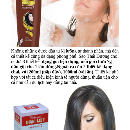
Không những được đầu tư kĩ lưỡng từ thành phần, mà đến
cả thiết kế cũng đa dạng phong phú. Sao Thái Dương cho
ra đời 3 thiết kế:
dạng gói tiện dụng, mỗi gói chứa 7g
dầu gội cho 1 lần dùng.
Ngoài ra còn 2 thiết kế dạng
chai, với 200ml (nắp đậy), 1000ml (vòi ấn)
. Thiết kế phù
hợp với tất cả điều kiện kinh tế người dùng, thuận tiện cho
cả nhu cầu du lịch hay dùng tại nhà.