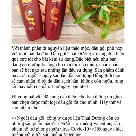
Với thành phần từ nguyên liệu thảo mộc, dầu gội phù hợp
với mọi loại da đầu. Dầu gội Thái Dương 7 mang đến hiệu
quả cực tốt cho bất kì ai sử dụng.Đặc biệt nếu như bạn
đang có những lo lắng cho mái tóc của mình, chắc chắn
bạn sẽ bất ngờ sau những lần đầu sử dụng. Sản phẩm đánh
bay cơn ngứa 7 ngày sau lần đầu sử dụng.Đồng thời bạn
sẽ cảm nhận rõ rệt da đầu sạch hẳn, không còn ngứa, rụng
tóc hay nấm da đầu. Thử ngay bạn nhé!
Hi vọng bài viết đã cung cấp thêm cho bạn thông tin giúp
bạn chọn được một loại dầu gội tốt cho mình. Hãy thử và
cảm nhận nhé!
>>
Ngoài dầu gội, công ty dược liệu Thái Dương còn có
những sản phẩm nào?
>>
Nước súc miệng Valentine, sản
phẩm hỗ trợ phòng ngừa virus Covid-19
>>
Hết ngay nhiệt
miệng với nước súc miệng Valentine