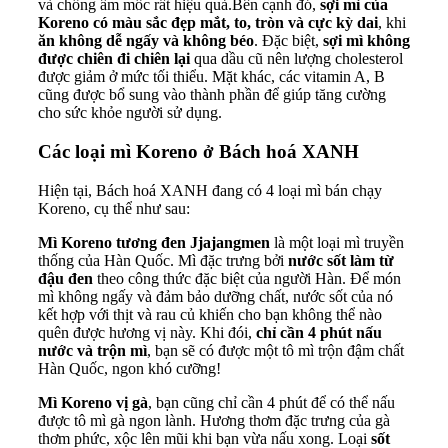
và chống ẩm mốc rất hiệu quả.Bên cạnh đó,
sợi mì của
Koreno có màu sắc đẹp mắt, to, tròn và cực kỳ dai
, khi
ăn không dễ ngấy và không béo
. Đặc biệt,
sợi mì không
được chiên đi chiên lại
qua dầu cũ nên lượng cholesterol
được giảm ở mức tối thiểu. Mặt khác, các
vitamin A
, B
cũng được bổ sung vào thành phần để giúp tăng cường
cho sức khỏe người sử dụng.
Các loại mì Koreno ở Bách hoá XANH
Hiện tại, Bách hoá XANH đang có 4 loại mì bán chạy
Koreno, cụ thể như sau:
Mì Koreno tương đen Jjajangmen
là một loại mì truyền
thống của Hàn Quốc. Mì đặc trưng bởi
nước sốt làm từ
đậu đen
theo công thức đặc biệt của người Hàn. Để món
mì không ngấy và đảm bảo dưỡng chất, nước sốt của nó
kết hợp với thịt và rau củ khiến cho bạn không thể nào
quên được hương vị này. Khi đói,
chỉ cần 4 phút nấu
nước và trộn mì
, bạn sẽ có được một tô mì trộn đậm chất
Hàn Quốc, ngon khó cưỡng!
Mì Koreno vị gà
, bạn cũng chỉ cần 4 phút để có thể nấu
được tô mì gà ngon lành. Hương thơm đặc trưng của gà
thơm phức, xộc lên mũi khi bạn vừa nấu xong. Loại
sốt