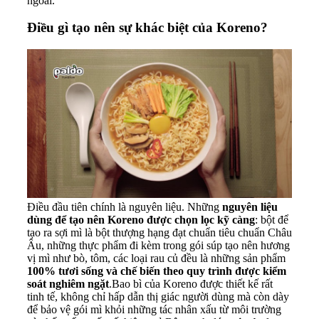
ngoài.
Điều gì tạo nên sự khác biệt của Koreno?
Điều đầu tiên chính là nguyên liệu. Những
nguyên liệu
dùng để tạo nên Koreno được chọn lọc kỹ càng
: bột để
tạo ra sợi mì là bột thượng hạng đạt chuẩn tiêu chuẩn Châu
Âu, những thực phẩm đi kèm trong gói súp tạo nên hương
vị mì như bò, tôm, các loại rau củ đều là những sản phẩm
100% tươi sống và chế biến theo quy trình được kiểm
soát nghiêm ngặt
.Bao bì của Koreno được thiết kế rất
tinh tế, không chỉ hấp dẫn thị giác người dùng mà còn dày
để bảo vệ gói mì khỏi những tác nhân xấu từ môi trường