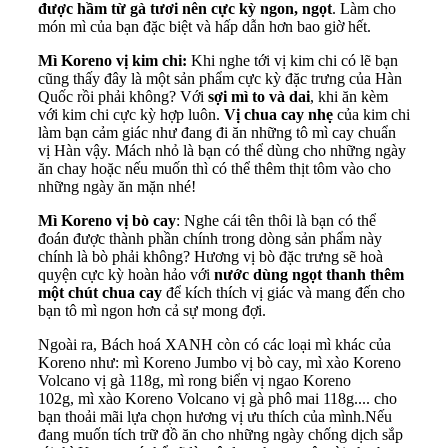
được hầm từ gà tươi nên cực kỳ ngon, ngọt
. Làm cho
món mì của bạn đặc biệt và hấp dẫn hơn bao giờ hết.
Mì Koreno vị kim chi
:
Khi nghe tới vị
kim chi
có lẽ bạn
cũng thấy đây là một sản phẩm cực kỳ đặc trưng của Hàn
Quốc rồi phải không? Với
sợi mì to và dai
, khi ăn kèm
với kim chi cực kỳ hợp luôn.
Vị chua cay nhẹ
của kim chi
làm bạn cảm giác như đang đi ăn những tô mì cay chuẩn
vị Hàn vậy. Mách nhỏ là bạn có thể dùng cho những ngày
ăn chay hoặc nếu muốn thì có thể thêm thịt tôm vào cho
những ngày ăn mặn nhé!
Mì Koreno vị bò cay
: Nghe cái tên thôi là bạn có thể
đoán được thành phần chính trong dòng sản phẩm này
chính là bò phải không? Hương vị bò đặc trưng sẽ hoà
quyện cực kỳ hoàn hảo với
nước dùng ngọt thanh thêm
một chút chua cay
để kích thích vị giác và mang đến cho
bạn tô mì ngon hơn cả sự mong đợi.
Ngoài ra, Bách hoá XANH còn có các loại mì khác của
Koreno như:
mì Koreno Jumbo vị bò cay
,
mì xào Koreno
Volcano vị gà 118g
,
mì rong biển vị ngao Koreno
102g
,
mì xào Koreno Volcano vị gà phô mai 118g
.... cho
bạn thoải mãi lựa chọn hương vị ưu thích của mình.Nếu
đang muốn tích trữ đồ ăn cho những ngày chống dịch sắp