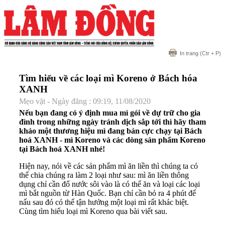
In trang
(Ctr + P)
Tìm hiểu về các loại mì Koreno ở Bách hóa
XANH
Mẹo vặt - Ngày đăng : 09:19, 11/08/2020
Nếu bạn đang có ý định mua mì gói về dự trữ cho gia
đình trong những ngày tránh dịch sắp tới thì hãy tham
khảo một thương hiệu mì đang bán cực chạy tại Bách
hoá XANH - mì Koreno và các dòng sản phẩm Koreno
tại Bách hoá XANH nhé!
Hiện nay, nói về các sản phẩm
mì ăn liền
thì chúng ta có
thể chia chúng ra làm 2 loại như sau: mì ăn liền thông
dụng chỉ cần đổ nước sôi vào là có thể ăn và loại các loại
mì bắt nguồn từ Hàn Quốc. Bạn chỉ cần bỏ ra 4 phút để
nấu sau đó có thể tận hưởng một loại mì rất khác biệt.
Cùng tìm hiểu loại
mì Koreno
qua bài viết sau.