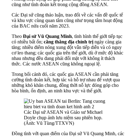
cũng như tình đoàn kết trong cộng đồng ASEAN.
Các Đại sứ cũng thảo luận, trao đổi về các vấn đề quốc tế
và khu vực cùng quan tâm cũng như trọng tâm hoạt động
của BAC nửa cuối năm 2023.
Theo
Đại sứ Vũ Quang Minh
, tình hình thế giới tiếp tục
có nhiều bất ổn;
căng thẳng địa chính trị
ngày càng gia
tăng; nhiều điểm nóng xung đột vẫn tiếp diễn và có nguy
cơ leo thang; các quốc gia trên thế giới, dù ở mức độ khác
nhau nhưng đều đang phải đối mặt với không ít thách
thức. Các nước ASEAN cũng không ngoại lệ.
Trong bối cảnh đó, các quốc gia ASEAN cần phải tăng
cường tình đoàn kết, hợp tác và hỗ trợ nhau để vượt qua
những khó khăn chung, đồng thời nỗ lực đóng góp cho
hòa bình, ổn định, an ninh khu vực và thế giới.
Các Đại sứ ASEAN và Giáo sư Michael
Doyle chụp ảnh lưu niệm sau phiên họp.
(Ảnh: Vũ Tùng/TTXVN)
Đồng tình với quan điểm của Đại sứ Vũ Quang Minh, các