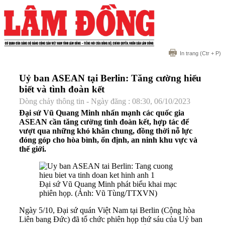
In trang
(Ctr + P)
Uỷ ban ASEAN tại Berlin: Tăng cường hiểu
biết và tình đoàn kết
Dòng chảy thông tin - Ngày đăng : 08:30, 06/10/2023
Đại sứ Vũ Quang Minh nhấn mạnh các quốc gia
ASEAN cần tăng cường tình đoàn kết, hợp tác để
vượt qua những khó khăn chung, đồng thời nỗ lực
đóng góp cho hòa bình, ổn định, an ninh khu vực và
thế giới.
Đại sứ Vũ Quang Minh phát biểu khai mạc
phiên họp. (Ảnh: Vũ Tùng/TTXVN)
Ngày 5/10, Đại sứ quán Việt Nam tại Berlin (Cộng hòa
Liên bang Đức) đã tổ chức phiên họp thứ sáu của Uỷ ban