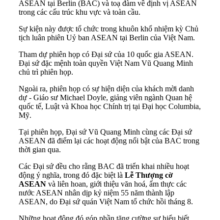
ASEAN tại Berlin (BAC) và toạ đàm về định vị ASEAN
trong các cấu trúc khu vực và toàn cầu.
Sự kiện này được tổ chức trong khuôn khổ nhiệm kỳ Chủ
tịch luân phiên Uỷ ban ASEAN tại Berlin của Việt Nam.
Tham dự phiên họp có Đại sứ của 10 quốc gia ASEAN.
Đại sứ đặc mệnh toàn quyền Việt Nam Vũ Quang Minh
chủ trì phiên họp.
Ngoài ra, phiên họp có sự hiện diện của khách mời danh
dự - Giáo sư Michael Doyle, giảng viên ngành Quan hệ
quốc tế, Luật và Khoa học Chính trị tại Đại học Columbia,
Mỹ.
Tại phiên họp, Đại sứ Vũ Quang Minh cùng các Đại sứ
ASEAN đã điểm lại các hoạt động nổi bật của BAC trong
thời gian qua.
Các Đại sứ đều cho rằng BAC đã triển khai nhiều hoạt
động ý nghĩa, trong đó đặc biệt là
Lễ Thượng cờ
ASEAN
và liên hoan, giới thiệu văn hoá, ẩm thực các
nước ASEAN nhân dịp kỷ niệm 55 năm thành lập
ASEAN, do Đại sứ quán Việt Nam tổ chức hồi tháng 8.
Những hoạt động đó góp phần tăng cường sự hiểu biết