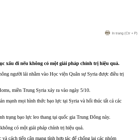
In trang
(Ctr + P)
ục xấu đi nếu không có một giải pháp chính trị hiệu quả.
ông người lái nhằm vào Học viện Quân sự Syria được điều trị
Homs, miền Trung Syria xảy ra vào ngày 5/10.
n mạnh mọi hình thức bạo lực tại Syria và hối thúc tất cả các
nh trạng bạo lực leo thang tại quốc gia Trung Đông này.
 không có một giải pháp chính trị hiệu quả.
c và cách tiếp cận mang tính hợp tác để chống lại các nhóm