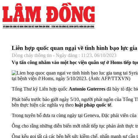
Liên hợp quốc quan ngại về tình hình bạo lực gia 
Dòng chảy thông tin - Ngày đăng : 11:23, 06/10/2023
Vụ tấn công nhằm vào một học viện quân sự ở Homs tiếp tục p
tại bệnh viện ở Homs, ngày 5/10/2023. (Ảnh: AFP/TTXVN)
Tổng Thư ký Liên hợp quốc
Antonio Guterres
đã bày tỏ đặc bi
Phát biểu trước báo giới ngày 5/10, người phát ngôn của Tổng Th
bên thực hiện các nghĩa vụ theo
luật pháp quốc tế
.
Trong tuyên bố đưa ra cùng ngày tại Geneva, Đặc phái viên của 
Ông cho rằng những diễn biến mới nhất tiếp tục phản ánh thực trạn
Ông kêu gọi tất cả các bên hết sức kiềm chế, nhấn mạnh sự cần t