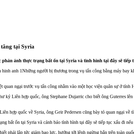
tăng tại Syria
hản ánh thực trạng bất ổn tại Syria và tình hình tại đây sẽ tiếp t
Những người bị thương trong vụ tấn công bằng máy bay kh
ệt quan ngại trước vụ tấn công nhằm vào một học viện quân sự ở tỉnh 
ư ký Liên hợp quốc, ông Stephane Dujarric cho biết ông Guterres lên á
Liên hợp quốc về Syria, ông Geir Pedersen cũng bày tỏ quan ngại về tì
g bất ổn tại Syria và cảnh báo tình hình tại đây sẽ tiếp tục xấu đi nếu
hiết phải lập tức giảm bạo lực, hướng tới lệnh ngừng bắn trên toàn quố