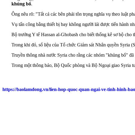
khủng bố
.
Ông nêu rõ: "Tất cả các bên phải tôn trọng nghĩa vụ theo luật p
Vụ tấn công bằng thiết bị bay không người lái được tiến hành 
Bộ trưởng Y tế Hassan al-Ghobash cho biết thống kê sơ bộ cho t
Trong khi đó, số liệu của Tổ chức Giám sát Nhân quyền Syria (S
Truyền thông nhà nước Syria cho rằng các nhóm "khủng bố" đã 
Trong một thông báo, Bộ Quốc phòng và Bộ Ngoại giao Syria tuyê
https://baolamdong.vn/lien-hop-quoc-quan-ngai-ve-tinh-hinh-bao-