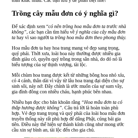
toàn khác nhau. Các bạn lưu ý để phân biệt nhé!
Trồng cây mẫu đơn có ý nghĩa gì?
Để xác định xem “
có nên trồng hoa mẫu đơn ta trước nhà
không”
, các bạn cần tìm hiểu về
ý nghĩa của cây mẫu đơn
ta
hay vì sao người ta
trồng hoa mẫu đơn theo phong thủy.
Hoa mẫu đơn ta hay hoa trang mang vẻ đẹp sang trọng,
quý phái. Thời xưa, loài hoa này thường được nhiều gia
đình giàu có, quyền quý trồng trong sân nhà, do đó nó là
biểu tượng của sự thịnh vượng, tài lộc.
Mỗi chùm hoa trang được kết từ những bông hoa nhỏ xíu,
có 4 cánh, thân dài vì vậy từ lâu hoa trang đại diện cho sự
sinh sôi, nảy nở. Đây chính là ước muốn của sự sum vầy,
gia đình đông con nhiều cháu, hạnh phúc bên nhau.
Nhiều bạn đọc cho băn khoăn rằng
“Hoa mẫu đơn ta có
thắp hương được không”.
Câu trả lời là hoàn toàn phù
hợp. Vẻ đẹp trang trọng và quý phái của loài hoa mẫu đơn
truyền thống này rất phù hợp để dâng Phật, cúng bái gia
tiên. Điều này thể hiện sự thành kính cũng như mong ước
cầu xin sự bình an, tài lộc đến cho gia chủ.