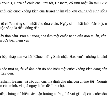
 Younis, Gaza để chúc cháu trai tôi, Hashem, có sinh nhật lần thứ 12 v
h khỏi các cuộc không kích của
Israel
nhằm vào khu chúng tôi sinh sống 
 tổ chức mừng sinh nhật cho đứa cháu. Ngày sinh nhật luôn đặc biệt, nh
uộc sống là điều đúng đắn.
ầy tình cảm. Phụ nữ trong nhà làm một chiếc bánh dứa đơn thuần, cần 
 bữa tiệc thêm vui.
n bếp, thắp nến và hát ‘Chúc mừng Sinh nhật, Hashem’ - nhưng khoảnh
h báo mọi người về ánh đèn đỏ báo hiệu một cuộc không kích đang đến g
g xảy đến.
Hashem, Basma, và các con của gia đình chủ nhà của chúng tôi - Younis
 của mình, vì quá nguy hiểm để đi ra chợ.
iết, chúng thể hiện cách tận hưởng những thú vui giản dị của cuộc sống