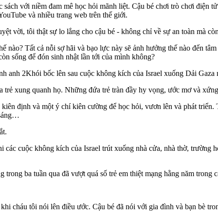
ch với niềm đam mê học hỏi mãnh liệt. Cậu bé chơi trò chơi điện tử g
YouTube và nhiều trang web trên thế giới.
 vời, tôi thật sự lo lắng cho cậu bé - không chỉ về sự an toàn mà còn
 thế nào? Tất cả nỗi sợ hãi và bạo lực này sẽ ảnh hưởng thế nào đến tâm 
ó còn sống để đón sinh nhật lần tới của mình không?
Khói bốc lên sau cuộc không kích của Israel xuống Dải Ga
 trẻ xung quanh họ. Những đứa trẻ tràn đầy hy vọng, ước mơ và xứng 
 kiên định và một ý chí kiên cường để học hỏi, vươn lên và phát triển. 
 sáng…
ắt.
i các cuộc không kích của Israel trút xuống nhà cửa, nhà thờ, trường
g trong ba tuần qua đã vượt quá số trẻ em thiệt mạng hằng năm trong 
 khi cháu tôi nói lên điều ước. Cậu bé đã nói với gia đình và bạn bè 