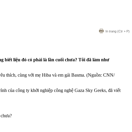
In trang
(Ctr + P)
biết liệu đó có phải là lần cuối chưa? Tôi đã làm như
yêu thích, cùng với mẹ Hiba và em gái Basma. (Nguồn: CNN/
rình của công ty khởi nghiệp công nghệ Gaza Sky Geeks, đã viết
é chưa?