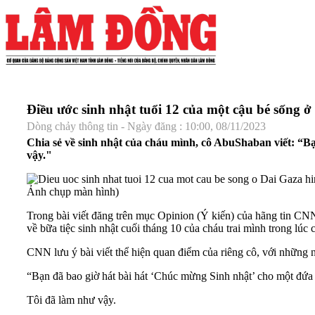
Điều ước sinh nhật tuổi 12 của một cậu bé sống 
Dòng chảy thông tin - Ngày đăng : 10:00, 08/11/2023
Chia sẻ về sinh nhật của cháu mình, cô AbuShaban viết: “Bạ
vậy."
Ảnh chụp màn hình)
Trong bài viết đăng trên mục Opinion (Ý kiến) của hãng tin CN
về bữa tiệc sinh nhật cuối tháng 10 của cháu trai mình trong lúc 
CNN lưu ý bài viết thể hiện quan điểm của riêng cô, với những 
“Bạn đã bao giờ hát bài hát ‘Chúc mừng Sinh nhật’ cho một đứa t
Tôi đã làm như vậy.