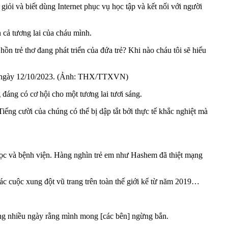
iỏi và biết dùng Internet phục vụ học tập và kết nối với người
 cả tương lai của cháu mình.
hồn trẻ thơ đang phát triển của đứa trẻ? Khi nào cháu tôi sẽ hiểu
za ngày 12/10/2023. (Ảnh: THX/TTXVN)
đáng có cơ hội cho một tương lai tươi sáng.
Tiếng cười của chúng có thể bị dập tắt bởi thực tế khắc nghiệt mà
 học và bệnh viện. Hàng nghìn trẻ em như Hashem đã thiệt mạng
các cuộc xung đột vũ trang trên toàn thế giới kể từ năm 2019…
trong nhiều ngày rằng mình mong [các bên] ngừng bắn.