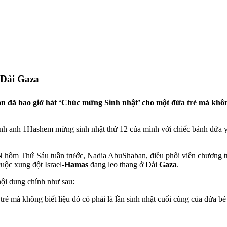
ở Dải Gaza
n đã bao giờ hát ‘Chúc mừng Sinh nhật’ cho một đứa trẻ mà không 
Hashem mừng sinh nhật thứ 12 của mình với chiếc bánh dứa 
N hôm Thứ Sáu tuần trước, Nadia AbuShaban, điều phối viên chương t
cuộc xung đột Israel-
Hamas
đang leo thang ở Dải
Gaza
.
nội dung chính như sau:
rẻ mà không biết liệu đó có phải là lần sinh nhật cuối cùng của đứa b