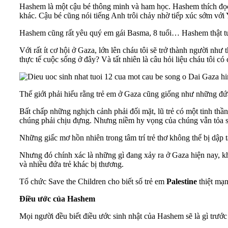
Hashem là một cậu bé thông minh và ham học. Hashem thích đọc sá
khác. Cậu bé cũng nói tiếng Anh trôi chảy nhờ tiếp xúc sớm với 
Hashem cũng rất yêu quý em gái Basma, 8 tuổi… Hashem thật tuyệt
Với rất ít cơ hội ở Gaza, lớn lên cháu tôi sẽ trở thành người như
thực tế cuộc sống ở đây? Và tất nhiên là câu hỏi liệu cháu tôi c
Thế giới phải hiểu rằng trẻ em ở Gaza cũng giống như những đứa
Bất chấp những nghịch cảnh phải đối mặt, lũ trẻ có một tinh thần
chúng phải chịu đựng. Nhưng niềm hy vọng của chúng vẫn tỏa
Những giấc mơ hồn nhiên trong tâm trí trẻ thơ không thể bị dập t
Nhưng đó chính xác là những gì đang xảy ra ở Gaza hiện nay, kh
và nhiều đứa trẻ khác bị thương.
Tổ chức Save the Children cho biết số trẻ em
Palestine
thiệt mạn
Điều ước của Hashem
Mọi người đều biết điều ước sinh nhật của Hashem sẽ là gì trước