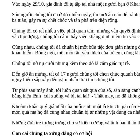
Vào ngày 29/10, gia đình tôi tụ tập tại nhà một người bạn ở Khan
Sáu người chúng tôi đã ở đó nhiều ngày, tìm nơi ẩn náu để trán
ba tuần, gây ra sự chết chóc và tàn phá trên diện rộng.
Chúng tôi có rất nhiều việc phải quan tâm, nhưng vẫn quyết định
và chịu đựng, chúng tôi cảm thấy việc khẳng định niềm tin vào c
Cùng nhau, chúng tôi đã chuẩn bị một bữa tiệc đơn giản nhưng đ
khan hiếm. Bỏng ngô, một món ăn yêu thích của trẻ em, cũng làm
Chúng tôi nở nụ cười nhưng kèm theo đó là cảm giác rụt rè.
Đến giờ ăn mừng, tất cả 17 người chúng tôi chen chúc quanh bà
nguy hiểm sắp xảy đến gặm nhấm trái tim chúng tôi.
Từ phía sau máy ảnh, tôi luôn quan sát qua cửa sổ, sẵn sàng cản
bằng hiệu lệnh ‘cúi xuống và bịt tai lại!’ - Thật may, nó đã khôn
Khoảnh khắc quý giá nhất của buổi sinh nhật là khi chị gái của 
món quà mà họ đã cùng nhau chuẩn bị từ những vật dụng cá nhân
Những đứa trẻ tượng trưng cho sự kiên cường và tình bạn thân th
Con cái chúng ta xứng đáng có cơ hội