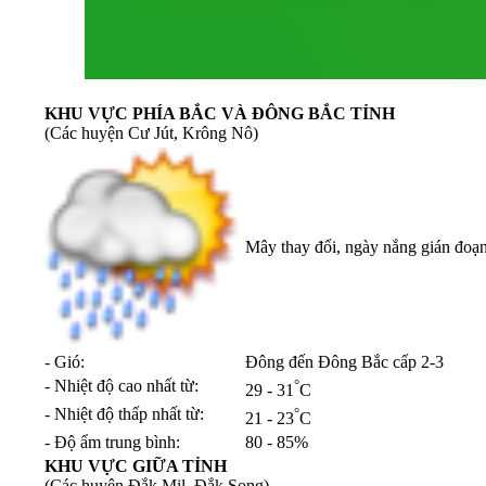
KHU VỰC PHÍA BẮC VÀ ĐÔNG BẮC TỈNH
(Các huyện Cư Jút, Krông Nô)
Mây thay đổi, ngày nắng gián đoạn
- Gió:
Đông đến Đông Bắc cấp 2-3
- Nhiệt độ cao nhất từ:
°
29 - 31
C
- Nhiệt độ thấp nhất từ:
°
21 - 23
C
- Độ ẩm trung bình:
80 - 85%
KHU VỰC GIỮA TỈNH
(Các huyện Đắk Mil, Đắk Song)