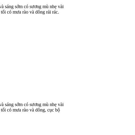
và sáng sớm có sương mù nhẹ vài
tối có mưa rào và dông rải rác.
và sáng sớm có sương mù nhẹ vài
 tối có mưa rào và dông, cục bộ