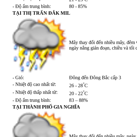
- Độ ẩm trung bình:
80 - 85%
TẠI THỊ TRẤN ĐẮK MIL
Mây thay đổi đến nhiều mây, đêm 
ngày nắng gián đoạn, chiều và tối
- Gió:
Đông đến Đông Bắc cấp 3
- Nhiệt độ cao nhất từ:
°
26 - 28
C
- Nhiệt độ thấp nhất từ:
°
20 - 22
C
- Độ ẩm trung bình:
83 – 88%
TẠI THÀNH PHỐ GIA NGHĨA
Mây thay đổi đến nhiều mây, ngày 