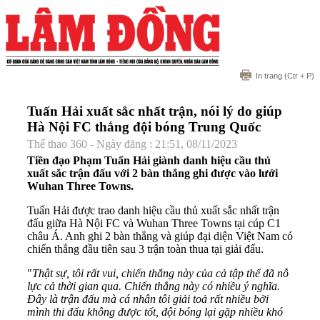
In trang
(Ctr + P)
Tuấn Hải xuất sắc nhất trận, nói lý do giúp
Hà Nội FC thắng đội bóng Trung Quốc
Thể thao 360 - Ngày đăng : 21:51, 08/11/2023
Tiền đạo Phạm Tuấn Hải giành danh hiệu cầu thủ
xuất sắc trận đấu với 2 bàn thắng ghi được vào lưới
Wuhan Three Towns.
Tuấn Hải được trao danh hiệu cầu thủ xuất sắc nhất trận
đấu giữa
Hà Nội FC
và Wuhan Three Towns tại cúp C1
châu Á. Anh ghi 2 bàn thắng và giúp đại diện Việt Nam có
chiến thắng đầu tiên sau 3 trận toàn thua tại giải đấu.
"
Thật sự, tôi rất vui, chiến thắng này của cả tập thể đã nỗ
lực cả thời gian qua. Chiến thắng này có nhiều ý nghĩa.
Đây là trận đấu mà cá nhân tôi giải toả rất nhiều bởi
mình thi đấu không được tốt, đội bóng lại gặp nhiều khó