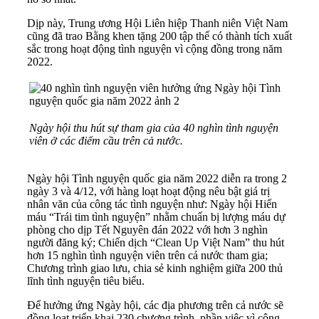
Dịp này, Trung ương Hội Liên hiệp Thanh niên Việt Nam
cũng đã trao Bằng khen tặng 200 tập thể có thành tích xuất
sắc trong hoạt động tình nguyện vì cộng đồng trong năm
2022.
Ngày hội thu hút sự tham gia của 40 nghìn tình nguyện
viên ở các điểm cầu trên cả nước.
Ngày hội Tình nguyện quốc gia năm 2022 diễn ra trong 2
ngày 3 và 4/12, với hàng loạt hoạt động nêu bật giá trị
nhân văn của công tác tình nguyện như: Ngày hội Hiến
máu “Trái tim tình nguyện” nhằm chuẩn bị lượng máu dự
phòng cho dịp Tết Nguyên đán 2022 với hơn 3 nghìn
người đăng ký; Chiến dịch “Clean Up Việt Nam” thu hút
hơn 15 nghìn tình nguyện viên trên cả nước tham gia;
Chương trình giao lưu, chia sẻ kinh nghiệm giữa 200 thủ
lĩnh tình nguyện tiêu biểu.
Để hưởng ứng Ngày hội, các địa phương trên cả nước sẽ
đồng loạt triển khai 230 chương trình, phần việc vì cộng