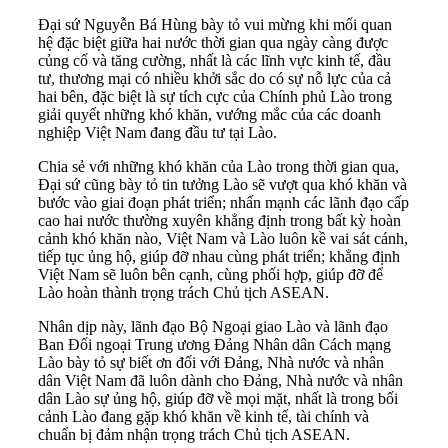
Đại sứ Nguyễn Bá Hùng bày tỏ vui mừng khi mối quan
hệ đặc biệt giữa hai nước thời gian qua ngày càng được
củng cố và tăng cường, nhất là các lĩnh vực kinh tế, đầu
tư, thương mại có nhiều khởi sắc do có sự nỗ lực của cả
hai bên, đặc biệt là sự tích cực của Chính phủ Lào trong
giải quyết những khó khăn, vướng mắc của các doanh
nghiệp Việt Nam đang đầu tư tại Lào.
Chia sẻ với những khó khăn của Lào trong thời gian qua,
Đại sứ cũng bày tỏ tin tưởng Lào sẽ vượt qua khó khăn và
bước vào giai đoạn phát triển; nhấn mạnh các lãnh đạo cấp
cao hai nước thường xuyên khẳng định trong bất kỳ hoàn
cảnh khó khăn nào, Việt Nam và Lào luôn kề vai sát cánh,
tiếp tục ủng hộ, giúp đỡ nhau cùng phát triển; khẳng định
Việt Nam sẽ luôn bên cạnh, cùng phối hợp, giúp đỡ để
Lào hoàn thành trọng trách Chủ tịch ASEAN.
Nhân dịp này, lãnh đạo Bộ Ngoại giao Lào và lãnh đạo
Ban Đối ngoại Trung ương Đảng Nhân dân Cách mạng
Lào bày tỏ sự biết ơn đối với Đảng, Nhà nước và nhân
dân Việt Nam đã luôn dành cho Đảng, Nhà nước và nhân
dân Lào sự ủng hộ, giúp đỡ về mọi mặt, nhất là trong bối
cảnh Lào đang gặp khó khăn về kinh tế, tài chính và
chuẩn bị đảm nhận trọng trách Chủ tịch ASEAN.