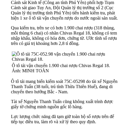
Cảnh sát Kinh tế (
Công an tỉnh Phú Yên
) phối hợp Trạm
Cảnh sát giao Tuy An, Đội Quản lý thị trường số 2 (
Cục
Quản lý thị trường tỉnh Phú Yên
) tiến hành kiểm tra, phát
hiện 1 xe ô tô tải vận chuyển rượu do nước ngoài sản xuất.
Qua kiểm tra, trên xe có hơn 1.900 chai rượu (318 thùng,
mỗi thùng 6 chai) có nhãn Chivas Regal 18, không có tem
nhập khẩu, không có hóa đơn, chứng từ. Ước tính số rượu
trên có giá trị khoảng hơn 2,8 tỉ đồng.
Ô tô tải vận chuyển 1.900 chai rượu Chivas Regal 18.
Ảnh: MINH TOÀN
Ô tô tải mang biển kiểm soát 75C-05298 do tài xế Nguyễn
Thanh Tuấn (38 tuổi, trú tỉnh Thừa Thiên Huế), đang di
chuyển theo hướng Bắc - Nam.
Tài xế Nguyễn Thanh Tuấn cũng không xuất trình được
giấy tờ chứng minh nguồn gốc lô hàng.
Lực lượng chức năng đã tạm giữ toàn bộ số rượu trên để
tiếp tục điều tra, làm rõ và xử lý theo quy định.