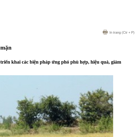
In trang
(Ctr + P)
p mặn
triển khai các biện pháp ứng phó phù hợp, hiệu quả, giảm