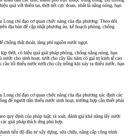
iệu quả với thiên tai, thời tiết cực đoan, nhất là nắng nóng, hạn
ửu Long chỉ đạo cơ quan chức năng của địa phương: Theo dõi
 trên địa bàn để cập nhật phương án, kế hoạch phòng, chống
để chống thất thoát, lãng phí nguồn nước ngọt.
 kịp thời, có hiệu quả giải pháp phòng, chống nắng nóng, hạn
ước cho sinh hoạt, tưới cho cây lâu năm có giá trị kinh tế cao
 cầu tối thiểu nước tưới cho cây trồng khi xảy ra thiếu nước, hạn
ửu Long chỉ đạo cơ quan chức năng của địa phương xác định các
ng để người dân thiếu nước sinh hoạt, trường hợp cần thiết phải
eo quy định của pháp luật; rà soát, đánh giá khả năng lấy nước
 các giải pháp thích ứng phù hợp.
nhanh tiến độ đầu tư xây dựng, sửa chữa, nâng cấp công trình