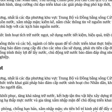
nh hình, tăng cường chỉ đạo triển khai các giải pháp ứng phó kịp thời, h
g ương, nhất là các địa phương khu vực Trung Bộ và Đồng bằng sông C
, nguồn nước, xâm nhập mặn; kiểm kê, nắm chắc thông tin về nguồn nước
phù hợp với các kịch bản nguồn nước.
linh hoạt tích trữ nước ngọt, sử dụng nước tiết kiệm, hiệu quả, triệt 
ng thôn và các bộ, ngành có liên quan để tổ chức triển khai thực hiện
ng bảo đảm cung cấp đủ cho các nhu cầu sử dụng, phải ưu tiên cấp đủ n
ông trình thủy lợi để lấy nước, chủ động trữ nước bảo đảm đáp ứng nhu
nghiệp.
ạt
 ương, nhất là các địa phương khu vực Trung Bộ và Đồng bằng sông C
hức triển khai giải pháp bảo đảm cấp nước sinh hoạt cho Nhân dân, khô
cho người dân.
ôi phục, tăng khả năng trữ nước, kết hợp tận thu vật liệu xây dựng th
trạng hạ thấp mực nước và gia tăng xâm nhập mặn để chủ động triển khai
áp phòng, chống hạn hán, xâm nhập mặn; ưu tiên bố trí kinh phí để đẩy 