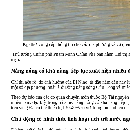
Kịp thời cung cấp thông tin cho các địa phương và cơ qua
Thủ tướng Chính phủ Phạm Minh Chính vừa ban hành Chỉ thị số
mặn.
Nắng nóng có khả năng tiếp tục xuất hiện nhiều 
Chỉ thị nêu rõ, do ảnh hưởng của El Nino, từ đầu năm đến nay l
một số địa phương, nhất là ở Đồng bằng sông Cửu Long và miề
Theo dự báo của các cơ quan chuyên môn thuộc Bộ Tài nguyên và 
nhiều năm, đặc biệt trong mùa hè; nắng nóng có khả năng tiếp t
trên sông Đà có thể thiếu hụt 30-40% so với trung bình nhiều n
Chủ động có hình thức linh hoạt tích trữ nước ngọ
Để hạn chế thiệt hại đối với sản xuất kinh doanh, ảnh hưởng đế