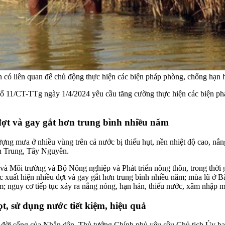
n có liên quan để chủ động thực hiện các biện pháp phòng, chống hạn
 11/CT-TTg ngày 1/4/2024 yêu cầu tăng cường thực hiện các biện ph
đợt và gay gắt hơn trung bình nhiều năm
ượng mưa ở nhiều vùng trên cả nước bị thiếu hụt, nền nhiệt độ cao, nắ
n Trung, Tây Nguyên.
Môi trường và Bộ Nông nghiệp và Phát triển nông thôn, trong thời gi
ục xuất hiện nhiều đợt và gay gắt hơn trung bình nhiều năm; mùa lũ ở 
ăm; nguy cơ tiếp tục xảy ra nắng nóng, hạn hán, thiếu nước, xâm nhập
t, sử dụng nước tiết kiệm, hiệu quả
n đời sống của Nhân dân, Thủ tướng Chính phủ yêu cầu Chủ tịch Ủy ban