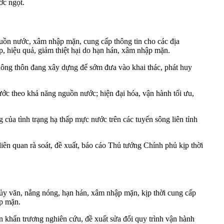
ớc ngọt.
uồn nước, xâm nhập mặn, cung cấp thông tin cho các địa
, hiệu quả, giảm thiệt hại do hạn hán, xâm nhập mặn.
 nông thôn đang xây dựng để sớm đưa vào khai thác, phát huy
ước theo khả năng nguồn nước; hiện đại hóa, vận hành tối ưu,
 của tình trạng hạ thấp mực nước trên các tuyến sông liên tỉnh
ên quan rà soát, đề xuất, báo cáo Thủ tướng Chính phủ kịp thời
thủy văn, nắng nóng, hạn hán, xâm nhập mặn, kịp thời cung cấp
ập mặn.
 khẩn trương nghiên cứu, đề xuất sửa đổi quy trình vận hành