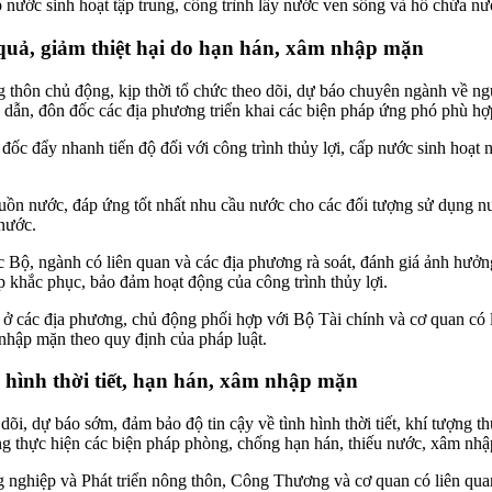
 nước sinh hoạt tập trung, công trình lấy nước ven sông và hồ chứa nư
 quả, giảm thiệt hại do hạn hán, xâm nhập mặn
 thôn chủ động, kịp thời tổ chức theo dõi, dự báo chuyên ngành về ng
ẫn, đôn đốc các địa phương triển khai các biện pháp ứng phó phù hợp
đốc đẩy nhanh tiến độ đối với công trình thủy lợi, cấp nước sinh hoạt
guồn nước, đáp ứng tốt nhất nhu cầu nước cho các đối tượng sử dụng n
 nước.
c Bộ, ngành có liên quan và các địa phương rà soát, đánh giá ảnh hưởng
áp khắc phục, bảo đảm hoạt động của công trình thủy lợi.
ở các địa phương, chủ động phối hợp với Bộ Tài chính và cơ quan có li
 nhập mặn theo quy định của pháp luật.
h hình thời tiết, hạn hán, xâm nhập mặn
õi, dự báo sớm, đảm bảo độ tin cậy về tình hình thời tiết, khí tượng 
ng thực hiện các biện pháp phòng, chống hạn hán, thiếu nước, xâm nh
 nghiệp và Phát triển nông thôn, Công Thương và cơ quan có liên quan