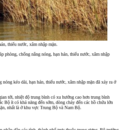
 hán, thiếu nước, xâm nhập mặn.
áp phòng, chống nắng nóng, hạn hán, thiếu nước, xâm nhập
ng nóng kéo dài, hạn hán, thiếu nước, xâm nhập mặn đã xảy ra ở
an tới, nhiệt độ trung bình có xu hướng cao hơn trung bình
Bắc Bộ ít có khả năng đến sớm, dòng chảy đến các hồ chứa lớn
 mặn, nhất là ở khu vực Trung Bộ và Nam Bộ.
 nhân dân các tỉnh, thành phố trực thuộc trung ương, Bộ trưởng