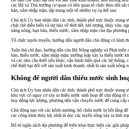
các Bộ và Thủ trưởng cơ quan có liên quan tổ chức theo dõi sát tì
hán, xâm nhập mặn, tập trung một số nhiệm vụ cụ thể sau:
Chủ tịch Ủy ban nhân dân các tỉnh, thành phố trực thuộc trun
chặt chẽ diễn biến và dự báo về thời tiết, khí tượng, thủy văn
nắng nóng, hạn hán, thiếu nước, xâm nhập mặn của địa phương 
Tổ chức tuyên truyền, hướng dẫn người dân chủ động có hình thức 
Tuân thủ chỉ đạo, hướng dẫn của Bộ Nông nghiệp và Phát triển nô
hán, thiếu nước, xâm nhập mặn; trường hợp xảy ra thiếu nước khô
và các nhu cầu thiết yếu khác; vận hành hiệu quả các hệ thống, c
chế thiệt hại đối với sản xuất kinh doanh, nhất là sản xuất nông 
Không để người dân thiếu nước sinh ho
Chủ tịch Ủy ban nhân dân các tỉnh, thành phố trực thuộc trung
khu vực có nguy cơ xảy ra thiếu nước sinh hoạt để chủ động tổ c
huy động lực lượng, phương tiện vận chuyển nước để cung cấp 
Chủ động nạo vét các kênh mương, hồ chứa nước bị bồi lắng để kh
các công trình thủy lợi, nhất là dọc các tuyến sông xảy ra tình 
Bố trí ngân sách địa phương để triển khai thực hiện các giải ph