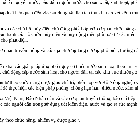
quả tài nguyên nước, bảo đảm nguồn nước cho sản xuất, sinh hoạt, phát
p luật liên quan đến việc sử dụng vật liệu tận thu khi nạo vét kênh m
và các chủ hồ thủy điện chủ động phối hợp với cơ quan chức năng củ
ận hành các hồ chứa thủy điện và huy động điện phù hợp từ các nhà m
cho phát điện.
ơ quan truyền thông và các địa phương tăng cường phổ biến, hướng dẫ
n khai các giải pháp ứng phó nguy cơ thiếu nước sinh hoạt theo lĩnh
ớc chủ động cấp nước sinh hoạt cho người dân tại các khu vực thường
 tư theo chức năng được giao chủ trì, phối hợp với Bộ Nông nghiệp và 
í để thực hiện các biện pháp phòng, chống hạn hán, thiếu nước, xâm 
Việt Nam, Báo Nhân dân và các cơ quan truyền thông, báo chí tiếp tục 
 của người dân trong sử dụng tiết kiệm điện, nước và tạo ra sức mạnh
ày theo chức năng, nhiệm vụ được giao./.