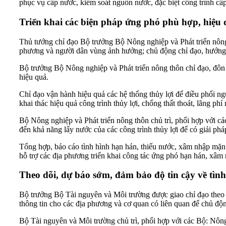
phục vụ cấp nước, kiểm soát nguồn nước, đặc biệt công trình cấp
Triển khai các biện pháp ứng phó phù hợp, hiệu
Thủ tướng chỉ đạo Bộ trưởng Bộ Nông nghiệp và Phát triển nông
phương và người dân vùng ảnh hưởng; chủ động chỉ đạo, hướng d
Bộ trưởng Bộ Nông nghiệp và Phát triển nông thôn chỉ đạo, đôn 
hiệu quả.
Chỉ đạo vận hành hiệu quả các hệ thống thủy lợi để điều phối n
khai thác hiệu quả công trình thủy lợi, chống thất thoát, lãng phí
Bộ Nông nghiệp và Phát triển nông thôn chủ trì, phối hợp với cá
đến khả năng lấy nước của các công trình thủy lợi để có giải ph
Tổng hợp, báo cáo tình hình hạn hán, thiếu nước, xâm nhập mặn 
hỗ trợ các địa phương triển khai công tác ứng phó hạn hán, xâm
Theo dõi, dự báo sớm, đảm bảo độ tin cậy về tìn
Bộ trưởng Bộ Tài nguyên và Môi trường được giao chỉ đạo theo d
thông tin cho các địa phương và cơ quan có liên quan để chủ độ
Bộ Tài nguyên và Môi trường chủ trì, phối hợp với các Bộ: Nông