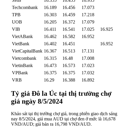
SHB
16.355
16.455
16.935
Techcombank
16.189
16.456
17.073
TPB
16.303
16.459
17.218
UOB
16.205
16.372
17.079
VIB
16.411
16.541
17.025
16.925
VietABank
16.462
16.582
16.952
VietBank
16.402
16.451
16.952
VietCapitalBank
16.367
16.513
17.131
Vietcombank
16.315
16.48
17.008
VietinBank
16.473
16.573
17.023
VPBank
16.375
16.375
17.032
VRB
16.29
16.388
16.892
Tỷ giá Đô la Úc tại thị trường chợ
giá ngày 8/5/2024
Khảo sát tại thị trường chợ giá, trong phiên giao dịch sáng
nay 8/5/2024, giá mua AUD tại chợ đen ở mức là 16,678
VND/AUD; giá bán ra 16,798 VND/AUD.