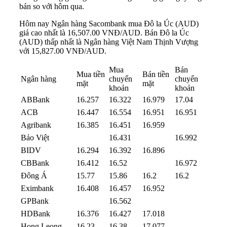
bán so với hôm qua.
Hôm nay Ngân hàng Sacombank mua Đô la Úc (AUD)
giá cao nhất là 16,507.00 VNĐ/AUD. Bán Đô la Úc
(AUD) thấp nhất là Ngân hàng Việt Nam Thịnh Vượng
với 15,827.00 VNĐ/AUD.
Mua
Bán
Mua tiền
Bán tiền
Ngân hàng
chuyển
chuyển
mặt
mặt
khoản
khoản
ABBank
16.257
16.322
16.979
17.04
ACB
16.447
16.554
16.951
16.951
Agribank
16.385
16.451
16.959
Bảo Việt
16.431
16.992
BIDV
16.294
16.392
16.896
CBBank
16.412
16.52
16.972
Đông Á
15.77
15.86
16.2
16.2
Eximbank
16.408
16.457
16.952
GPBank
16.562
HDBank
16.376
16.427
17.018
Hong Leong
16.23
16.38
17.077