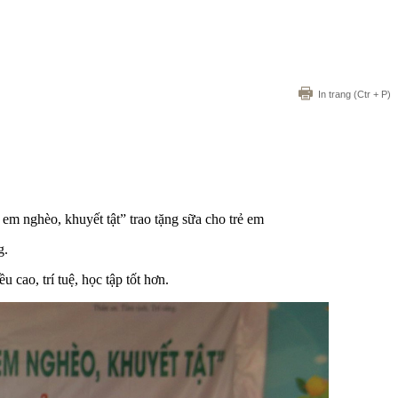
In trang
(Ctr + P)
em nghèo, khuyết tật” trao tặng sữa cho trẻ em
g.
cao, trí tuệ, học tập tốt hơn.