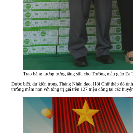
Trao bảng tượng trưng tặng sữa cho Trường mẫu giáo Ea T
Được biết, dự kiến trong Tháng Nhân đạo, Hội Chữ thập đỏ tỉnh 
trường mầm non với tổng trị giá trên 127 triệu đồng tại các hu