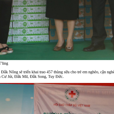
'ling
Đắk Nông sẽ triển khai trao 457 thùng sữa cho trẻ em nghèo, cận nghè
yện Cư Jút, Đắk Mil, Đắk Song, Tuy Đức.