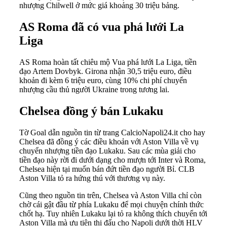
nhượng Chilwell ở mức giá khoảng 30 triệu bảng.
AS Roma đã có vua phá lưới La
Liga
AS Roma hoàn tất chiêu mộ Vua phá lưới La Liga, tiền
đạo Artem Dovbyk. Girona nhận 30,5 triệu euro, điều
khoản đi kèm 6 triệu euro, cùng 10% chi phí chuyển
nhượng cầu thủ người Ukraine trong tương lai.
Chelsea đồng ý bán Lukaku
Tờ Goal dẫn nguồn tin từ trang CalcioNapoli24.it cho hay
Chelsea đã đồng ý các điều khoản với Aston Villa về vụ
chuyển nhượng tiền đạo Lukaku. Sau các mùa giải cho
tiền đạo này rời đi dưới dạng cho mượn tới Inter và Roma,
Chelsea hiện tại muốn bán đứt tiền đạo người Bỉ. CLB
Aston Villa tỏ ra hứng thú với thương vụ này.
Cũng theo nguồn tin trên, Chelsea và Aston Villa chỉ còn
chờ cái gật đầu từ phía Lukaku để mọi chuyện chính thức
chốt hạ. Tuy nhiên Lukaku lại tỏ ra không thích chuyển tới
Aston Villa mà ưu tiên thi đấu cho Napoli dưới thời HLV