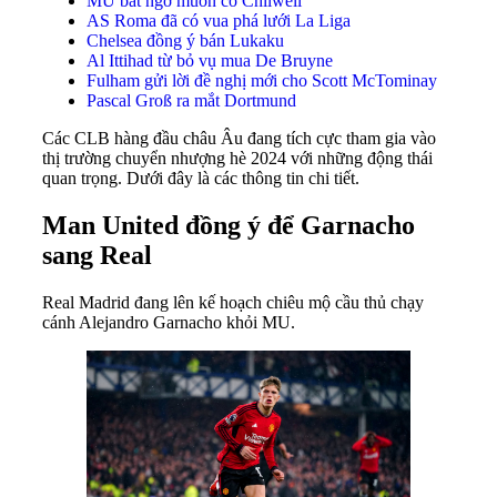
MU bất ngờ muốn có Chilwell
AS Roma đã có vua phá lưới La Liga
Chelsea đồng ý bán Lukaku
Al Ittihad từ bỏ vụ mua De Bruyne
Fulham gửi lời đề nghị mới cho Scott McTominay
Pascal Groß ra mắt Dortmund
Các CLB hàng đầu châu Âu đang tích cực tham gia vào
thị trường chuyển nhượng hè 2024 với những động thái
quan trọng. Dưới đây là các thông tin chi tiết.
Man United đồng ý để Garnacho
sang Real
Real Madrid đang lên kế hoạch chiêu mộ cầu thủ chạy
cánh Alejandro Garnacho khỏi MU.