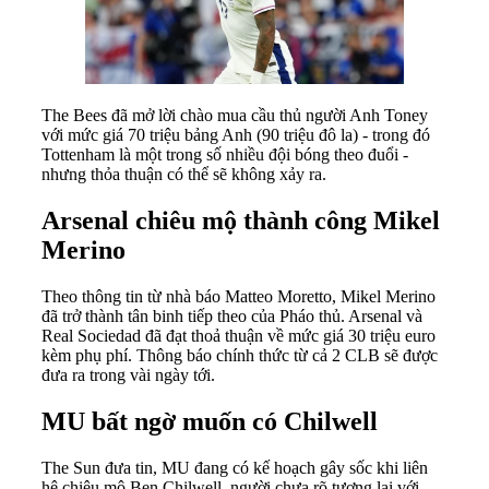
The Bees đã mở lời chào mua cầu thủ người Anh Toney
với mức giá 70 triệu bảng Anh (90 triệu đô la) - trong đó
Tottenham là một trong số nhiều đội bóng theo đuổi -
nhưng thỏa thuận có thể sẽ không xảy ra.
Arsenal chiêu mộ thành công Mikel
Merino
Theo thông tin từ nhà báo Matteo Moretto, Mikel Merino
đã trở thành tân binh tiếp theo của Pháo thủ. Arsenal và
Real Sociedad đã đạt thoả thuận về mức giá 30 triệu euro
kèm phụ phí. Thông báo chính thức từ cả 2 CLB sẽ được
đưa ra trong vài ngày tới.
MU bất ngờ muốn có Chilwell
The Sun đưa tin, MU đang có kế hoạch gây sốc khi liên
hệ chiêu mộ Ben Chilwell, người chưa rõ tương lai với