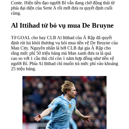
Conte. Hiện tiền đạo người Bỉ vẫn đang chờ động thái từ
phía đại diện của Serie A rồi mới đưa ra quyết định cuối
cùng.
Al Ittihad từ bỏ vụ mua De Bruyne
Tờ GOAL cho hay CLB Al Ittihad của Ả Rập đã quyết
định rút lui khỏi thương vụ hỏi mua tiền vệ De Bruyne của
Man City. Nguyên nhân là bởi CLB đại gia Ả Rập cho
rằng mức phí 50 triệu bảng mà Man xanh đưa ra là quá
cao so với 1 cầu thủ chỉ còn 1 năm hợp đồng như tiền vệ
người Bỉ. Phía Al Ittihad chỉ muốn trả mức phí vào khoảng
25 triệu bảng.