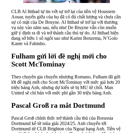
CLB Al Ittihad tự tin với sự trở lại của tiền vệ Houssem
Aouar, tuyến giữa của họ đã có đủ chất lượng và chưa cần
sự có mặt của De Bruyne. Al Ittihad sẽ trở lại với thương
vụ này vào năm sau, nếu như De Bruyne vẫn còn muốn
giữ ý định ra đi và trở thành cầu thủ tự do. Al Ittihad hiện
đang sở hữu 1 số ngôi sao như Karim Benzema, N’Golo
Kante và Fabinho.
Fulham gửi lời đề nghị mới cho
Scott McTominay
Theo chuyên gia chuyển nhượng Romano, Fulham đã gửi
lời đề nghị mới cho Scott McTominay với mức giá hơn 20
triệu bảng Anh, nhưng dự kiến sẽ bị MU từ chối. Man
United sẽ chỉ bán với mức phí gần 30 triệu bảng Anh.
Pascal Groß ra mắt Dortmund
Pascal Groß chính thức trở thành cầu thủ của Borussia
Dortmund kể từ mùa giải 2024/25. Anh chuyển tới
Dortmund từ CLB Brighton của Ngoại hạng Anh. Tiền vệ