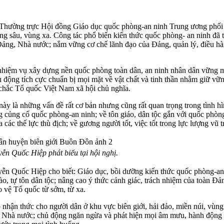
 Thường trực Hội đồng Giáo dục quốc phòng-an ninh Trung ương phối
ùng sâu, vùng xa. Công tác phổ biến kiến thức quốc phòng- an ninh đã 
Đảng, Nhà nước; nắm vững cơ chế lãnh đạo của Đảng, quản lý, điều h
 nhiệm vụ xây dựng nền quốc phòng toàn dân, an ninh nhân dân vững mạ
ủ động tích cực chuẩn bị mọi mặt về vật chất và tinh thần nhằm giữ v
g chắc Tổ quốc Việt Nam xã hội chủ nghĩa.
 này là những vấn đề rất cơ bản nhưng cũng rất quan trọng trong tình 
ng củng cố quốc phòng-an ninh; về tôn giáo, dân tộc gắn với quốc phòn
ác thế lực thù địch; về gương người tốt, việc tốt trong lực lượng vũ
n Quốc Hiệp phát biểu tại hội nghị.
n Quốc Hiệp cho biết: Giáo dục, bồi dưỡng kiến thức quốc phòng-an 
ào, tự tôn dân tộc; nâng cao ý thức cảnh giác, trách nhiệm của toàn Đ
 vệ Tổ quốc từ sớm, từ xa.
o nhận thức cho người dân ở khu vực biên giới, hải đảo, miền núi, vù
 Nhà nước; chủ động ngăn ngừa và phát hiện mọi âm mưu, hành động bạo