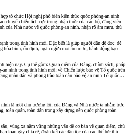
 hợp tổ chức
Hội nghị phổ biến kiến thức quốc phòng-an ninh
tạo chuyển biến tích cực trong nhận thức của cán bộ, đảng viên
ành của Nhà nước về quốc phòng-an ninh, nhận rõ âm mưu, thủ
nh trong tình hình mới. Đặc biệt là giúp người dân dễ đọc, dễ
ững hòa bình, ổn định; ngăn ngừa mọi âm mưu, hành động bạo
hình hiện nay. Cụ thể gồm: Quan điểm của Đảng, chính sách, pháp
g-an ninh trong tình hình mới; về Chiến lược bảo vệ Tổ quốc trên
 trang nhân dân và phong trào toàn dân bảo vệ an ninh Tổ quốc…
ninh là một chủ trương lớn của Đảng và Nhà nước ta nhằm trực
ảng, toàn quân, toàn dân trong xây dựng nền quốc phòng toàn
ng sâu, vùng xa nắm vững những vấn đề cơ bản về quan điểm, chủ
 loạn gây chia rẽ, đoàn kết các dân tộc của các thế lực thù