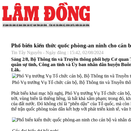
Phổ biến kiến thức quốc phòng-an ninh cho cán 
Tin Tây Nguyên - Ngày đăng : 15:42, 02/08/2024
Sáng 2/8, Bộ Thông tin và Truyền thông phối hợp Cơ quan 
quân sự tỉnh, Công an tỉnh và Ủy ban nhân dân huyện Buôn
Lắk.
Phó Vụ trưởng Vụ Tổ chức cán bộ, Bộ Thông tin và Truyền thô
Phát biểu khai mạc hội nghị, Phó Vụ trưởng Vụ Tổ chức cán bộ
trời, vùng biển là thiêng liêng, là bất khả xâm phạm; trong đó, kh
của đất nước. Đó không chỉ là “phên dậu” của Tổ quốc, mà còn l
thế trận quốc phòng toàn dân kết hợp với phát triển kinh tế, văn 
Các đại biểu dự hội nghị.