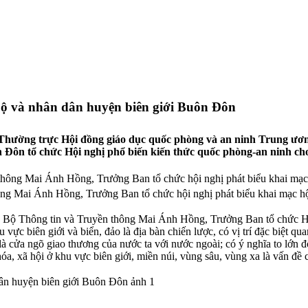
bộ và nhân dân huyện biên giới Buôn Đôn
Thường trực Hội đồng giáo dục quốc phòng và an ninh Trung ươn
 Đôn tổ chức Hội nghị phổ biến kiến thức quốc phòng-an ninh ch
ng Mai Ánh Hồng, Trưởng Ban tổ chức hội nghị phát biểu khai mạc hộ
, Bộ Thông tin và Truyền thông Mai Ánh Hồng, Trưởng Ban tổ chức Hộ
u vực biên giới và biển, đảo là địa bàn chiến lược, có vị trí đặc biệt q
à cửa ngõ giao thương của nước ta với nước ngoài; có ý nghĩa to lớn 
hóa, xã hội ở khu vực biên giới, miền núi, vùng sâu, vùng xa là vấn đề 