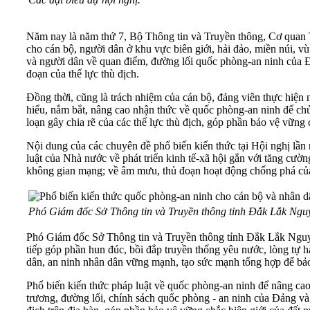
Năm nay là năm thứ 7, Bộ Thông tin và Truyền thông, Cơ quan
cho cán bộ, người dân ở khu vực biên giới, hải đảo, miền núi, v
và người dân về quan điểm, đường lối quốc phòng-an ninh của 
đoạn của thế lực thù địch.
Đồng thời, cũng là trách nhiệm của cán bộ, đảng viên thực hiện
hiểu, nắm bắt, nâng cao nhận thức về quốc phòng-an ninh để ch
loạn gây chia rẽ của các thế lực thù địch, góp phần bảo vệ vữn
Nội dung của các chuyên đề phổ biến kiến thức tại Hội nghị lần
luật của Nhà nước về phát triển kinh tế-xã hội gắn với tăng cườ
không gian mạng; về âm mưu, thủ đoạn hoạt động chống phá của c
Phó Giám đốc Sở Thông tin và Truyền thông tỉnh Đắk Lắk Nguyễ
Phó Giám đốc Sở Thông tin và Truyền thông tỉnh Đắk Lắk Nguyễ
tiếp góp phần hun đúc, bồi đắp truyền thống yêu nước, lòng tự h
dân, an ninh nhân dân vững mạnh, tạo sức mạnh tổng hợp để bảo
Phổ biến kiến thức pháp luật về quốc phòng-an ninh để nâng ca
trương, đường lối, chính sách quốc phòng - an ninh của Đảng và