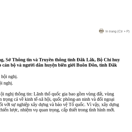
In trang
(Ctr + P)
g, Sở Thông tin và Truyền thông tỉnh Đắk Lắk, Bộ Chỉ huy
o cán bộ và người dân huyện biên giới Buôn Đôn, tỉnh Đắk
i nghị.
i nghị thông tin: Lãnh thổ quốc gia bao gồm vùng đất, vùng
uan trọng cả về kinh tế-xã hội, quốc phòng-an ninh và đối ngoại
đối với sự nghiệp xây dựng và bảo vệ Tổ quốc. Vì vậy, xây dựng
chiến lược, nhiệm vụ quan trọng, cấp thiết trong tình hình mới.