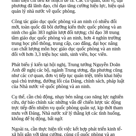
toàn diện chỉ tiêu kế hoạch đề ra. Các cơ quan, đơn vị, địa
phương đã lãnh đạo, chỉ đạo tăng cường hiệu lực, hiệu quả
quản lý nhà nước về quốc phòng.
Công tác giáo dục quốc phòng và an ninh
có nhiều đổi
mới, toàn quốc đã bồi dưỡng kiến thức quốc phòng và an
ninh cho gần 383 nghìn lượt đối tượng; chỉ đạo 38 trung
tâm giáo dục quốc phòng và an ninh, hơn 4 nghìn trường
trung học phổ thông, trung cấp, cao đẳng, đại học nâng
cao chất lượng môn học giáo dục quốc phòng và an ninh
đối với hơn 3,3 triệu học sinh, sinh viên, học viên.
Phát biểu ý kiến tại hội nghị, Trung tướng Nguyễn Doãn
Anh đề nghị các bộ, ngành Trung ương, địa phương cũng
như các cơ quan, đơn vị tiếp tục quán triệt, triển khai hiệu
quả chủ trương, đường lối của Đảng, chính sách, pháp luật
của Nhà nước về quốc phòng và an ninh.
Cụ thể, cần chủ động, nhạy bén nâng cao năng lực nghiên
cứu, dự báo chính xác những vấn đề chiến lược tác động
trực tiếp đến nhiệm vụ quốc phòng quân sự, kịp thời tham
mưu với Đảng, Nhà nước xử lý thắng lợi các tình huống,
không để bị động, bất ngờ.
Ngoài ra, cần thực hiện tốt việc kết hợp phát triển kinh tế-
xã hội gắn với tăng cường, củng cố quốc phòng và an