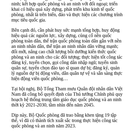
ninh; kết hợp quốc phòng và an ninh với đối ngoại; triển
khai có hiệu quả xây dựng, phát triển khu kinh tế quốc
phòng, nhất là trên biển, đảo và thực hiện các chương trình
mục tiêu quốc gia.
Bên cạnh đó, cần phát huy sức mạnh tổng hợp, huy động
hiệu quả các nguồn lực, xây dựng, củng cố
nền quốc
phòng toàn dân, thế trận quốc phòng toàn dân
gắn với nền
an ninh nhân dân, thế trận an ninh nhân dân vững mạnh;
đổi mới, nâng cao chất lượng bồi dưỡng kiến thức quốc
phòng và an ninh cho các đối tượng; thực hiện tốt công tác
đăng ký, tuyển chọn, gọi công dân nhập ngũ; tuyển sinh
quân sự, tuyển chọn đào tạo sĩ quan dự bị; đăng ký, quản
lý nguồn dự bị động viên, dân quân tự vệ và sẵn sàng thực
hiện động viên quốc phòng…
Tại hội nghị, Bộ Tổng Tham mưu Quân đội nhân dân Việt
Nam đã công bố quyết định của Thủ tướng Chính phủ quy
hoạch hệ thống trung tâm giáo dục quốc phòng và an ninh
thời kỳ 2021-2030, tầm nhìn đến năm 2045.
Dịp này, Bộ Quốc phòng đã trao bằng khen tặng 19 tập
thể, vì đã có thành tích xuất sắc trong thực hiện công tác
quốc phòng và an ninh năm 2023.