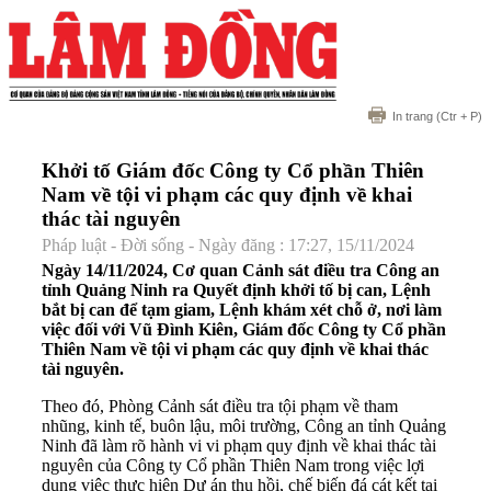
In trang
(Ctr + P)
Khởi tố Giám đốc Công ty Cổ phần Thiên
Nam về tội vi phạm các quy định về khai
thác tài nguyên
Pháp luật - Đời sống - Ngày đăng : 17:27, 15/11/2024
Ngày 14/11/2024, Cơ quan Cảnh sát điều tra Công an
tỉnh Quảng Ninh ra Quyết định khởi tố bị can, Lệnh
bắt bị can để tạm giam, Lệnh khám xét chỗ ở, nơi làm
việc đối với Vũ Đình Kiên, Giám đốc Công ty Cổ phần
Thiên Nam về tội vi phạm các quy định về khai thác
tài nguyên.
Theo đó, Phòng Cảnh sát điều tra tội phạm về tham
nhũng, kinh tế, buôn lậu, môi trường, Công an tỉnh Quảng
Ninh đã làm rõ hành vi vi phạm quy định về khai thác tài
nguyên của Công ty Cổ phần Thiên Nam trong việc lợi
dụng việc thực hiện Dự án thu hồi, chế biến đá cát kết tại