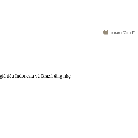
In trang
(Ctr + P)
giá tiêu Indonesia và Brazil tăng nhẹ.