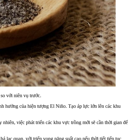
o với niên vụ trước.
 ảnh hưởng của hiện tượng El Niño. Tạo áp lực lớn lên các khu
nhiên, việc phát triển các khu vực trồng mới sẽ cần thời gian để
lạc quan, với triển vọng năng suất cao nếu thời tiết tiếp tục