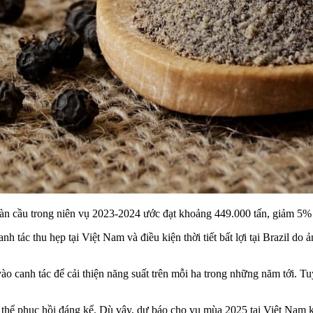
àn cầu trong niên vụ 2023-2024 ước đạt khoảng 449.000 tấn, giảm 5% s
 tác thu hẹp tại Việt Nam và điều kiện thời tiết bất lợi tại Brazil do
 canh tác để cải thiện năng suất trên mỗi ha trong những năm tới. Tuy 
hể phục hồi đáng kể. Dù vậy, dự báo cho vụ mùa 2025 tại Việt Nam khá 