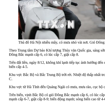
Thủ đô Hà Nội nhiều mây, có mưa nhỏ vài nơi. Gió Đông 
Theo Trung tâm Dự báo Khí tượng Thủy văn Quốc gia, sáng sớm
Đông Bắc mạnh cấp 6, có lúc cấp 7, giật cấp 8.
Trên đất liền, ngày 8/12, không khí lạnh tiếp tục ảnh hưởng đ
biển cấp 4-5.
Khu vực Bắc Bộ và Bắc Trung Bộ trời rét. Nhiệt độ thấp nhất t
C.
Khu vực từ Hà Tĩnh đến Quảng Ngãi có mưa, mưa rào, cục bộ có 
Trên biển, vịnh Bắc Bộ có gió Đông Bắc mạnh cấp 6, có lúc cấ
mạnh cấp 6-7, giật cấp 8-9; biển động mạnh; sóng biển cao từ 4