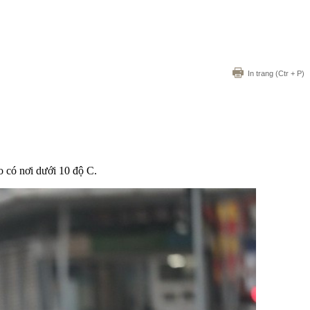
In trang
(Ctr + P)
o có nơi dưới 10 độ C.