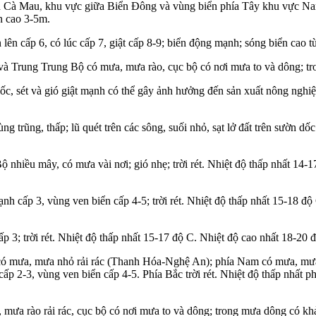
 Cà Mau, khu vực giữa Biển Đông và vùng biển phía Tây khu vực Na
n cao 3-5m.
 cấp 6, có lúc cấp 7, giật cấp 8-9; biển động mạnh; sóng biển cao t
à Trung Trung Bộ có mưa, mưa rào, cục bộ có nơi mưa to và dông; tro
, sét và gió giật mạnh có thể gây ảnh hưởng đến sản xuất nông nghiệp,
ng trũng, thấp; lũ quét trên các sông, suối nhỏ, sạt lở đất trên sườn 
 nhiều mây, có mưa vài nơi; gió nhẹ; trời rét. Nhiệt độ thấp nhất 14-1
cấp 3, vùng ven biển cấp 4-5; trời rét. Nhiệt độ thấp nhất 15-18 độ 
3; trời rét. Nhiệt độ thấp nhất 15-17 độ C. Nhiệt độ cao nhất 18-20 
 mưa, mưa nhỏ rải rác (Thanh Hóa-Nghệ An); phía Nam có mưa, mưa r
cấp 2-3, vùng ven biển cấp 4-5. Phía Bắc trời rét. Nhiệt độ thấp nhất
ưa rào rải rác, cục bộ có nơi mưa to và dông; trong mưa dông có khả 