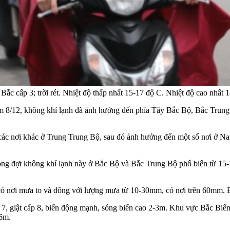
Bắc cấp 3; trời rét. Nhiệt độ thấp nhất 15-17 độ C. Nhiệt độ cao nh
 8/12, không khí lạnh đã ảnh hưởng đến phía Tây Bắc Bộ, Bắc Trung 
ến các nơi khác ở Trung Trung Bộ, sau đó ảnh hưởng đến một số nơi ở 
rong đợt không khí lạnh này ở Bắc Bộ và Bắc Trung Bộ phổ biến từ 15-
nơi mưa to và dông với lượng mưa từ 10-30mm, có nơi trên 60mm. Độ rủ
p 7, giật cấp 8, biển động mạnh, sóng biển cao 2-3m. Khu vực Bắc B
-6m.