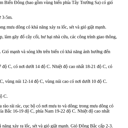
m Biển Đông (bao gồm vùng biển phía Tây Trường Sa) có gió
ừ 3-5m.
ng mưa dông có khả năng xảy ra lốc, sét và gió giật mạnh.
 làm gãy đổ cây cối, hư hại nhà cửa, các công trình giao thông,
dốc. Gió mạnh và sóng lớn trên biển có khả năng ảnh hưởng đến
7 độ C, có nơi dưới 14 độ C. Nhiệt độ cao nhất 18-21 độ C, có
C, vùng núi 12-14 độ C, vùng núi cao có nơi dưới 10 độ C.
độ C.
ào rải rác, cục bộ có nơi mưa to và dông; trong mưa dông có
 phía Bắc 16-19 độ C, phía Nam 19-22 độ C. Nhiệt độ cao nhất
năng xảy ra lốc, sét và gió giật mạnh. Gió Đông Bắc cấp 2-3.