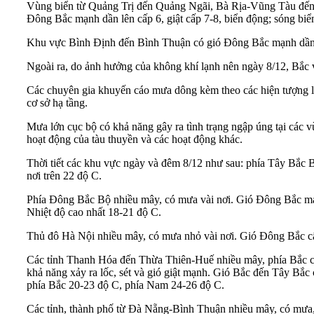
Vùng biển từ Quảng Trị đến Quảng Ngãi, Bà Rịa-Vũng Tàu đến
Đông Bắc mạnh dần lên cấp 6, giật cấp 7-8, biển động; sóng biể
Khu vực Bình Định đến Bình Thuận có gió Đông Bắc mạnh dần lên
Ngoài ra, do ảnh hưởng của không khí lạnh nên ngày 8/12, Bắc v
Các chuyên gia khuyến cáo mưa dông kèm theo các hiện tượng lốc
cơ sở hạ tầng.
Mưa lớn cục bộ có khả năng gây ra tình trạng ngập úng tại các vù
hoạt động của tàu thuyền và các hoạt động khác.
Thời tiết các khu vực ngày và đêm 8/12 như sau: phía Tây Bắc Bộ
nơi trên 22 độ C.
Phía Đông Bắc Bộ nhiều mây, có mưa vài nơi. Gió Đông Bắc mạnh 
Nhiệt độ cao nhất 18-21 độ C.
Thủ đô Hà Nội nhiều mây, có mưa nhỏ vài nơi. Gió Đông Bắc cấp 
Các tỉnh Thanh Hóa đến Thừa Thiên-Huế nhiều mây, phía Bắc có
khả năng xảy ra lốc, sét và gió giật mạnh. Gió Bắc đến Tây Bắc 
phía Bắc 20-23 độ C, phía Nam 24-26 độ C.
Các tỉnh, thành phố từ Đà Nẵng-Bình Thuận nhiều mây, có mưa, m