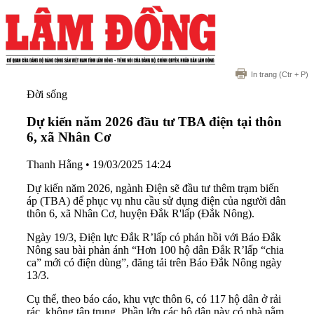
In trang
(Ctr + P)
Đời sống
Dự kiến năm 2026 đầu tư TBA điện tại thôn
6, xã Nhân Cơ
Thanh Hằng
•
19/03/2025 14:24
Dự kiến năm 2026, ngành Điện sẽ đầu tư thêm trạm biến
áp (TBA) để phục vụ nhu cầu sử dụng điện của người dân
thôn 6, xã Nhân Cơ, huyện Đắk R'lấp (Đắk Nông).
Ngày 19/3, Điện lực Đắk R’lấp có phản hồi với Báo Đắk
Nông sau bài phản ánh “Hơn 100 hộ dân Đắk R’lấp “chia
ca” mới có điện dùng”, đăng tải trên Báo Đắk Nông ngày
13/3.
Cụ thể, theo báo cáo, khu vực thôn 6, có 117 hộ dân ở rải
rác, không tập trung. Phần lớn các hộ dân này có nhà nằm