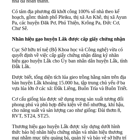
nhà đã hoàn thành.
Có tám địa phương đã khởi công 100% số nhà theo kế
hoạch, gồm: thành phố Pleiku, thị xã An Khê, thị xã Ayun
Pa, các huyện Đăk Pơ, Phú Thiện, Krông Pa, Đức Cơ,
Chư Sê.
Nhãn hiệu gạo huyện Lắk được cấp giấy chứng nhận
Cục Sở hữu trí tuệ (Bộ Khoa học và Công nghệ) vừa có
quyết định về việc cấp giấy chứng nhận đăng ký nhãn
hiệu gạo huyện Lắk cho Ủy ban nhân dân huyện Lắk, tỉnh
Đắk Lắk.
Được biết, tổng diện tích lúa gieo trồng hằng năm trên địa
bàn huyện Lắk khoảng 15.000 ha, tập trung chủ yếu ở ba
vựa lúa lớn ở các xã: Đắk Liêng, Buôn Tría và Buôn Triết.
Cơ cấu giống lúa được sử dụng trong sản xuất tương đối
phong phú và phù hợp điều kiện về thổ nhưỡng, khí hậu,
cho năng suất và sản lượng cao như giống: Đài thơm 8,
RVT, ST24, ST25.
Thương hiệu gạo huyện Lắk được xây dựng dưới hình
thức bảo hộ nhãn hiệu chứng nhận và nhãn hiệu thương
mại nhằm mục tiêu quảng bá, quản lý và bảo vệ sở hữu trí