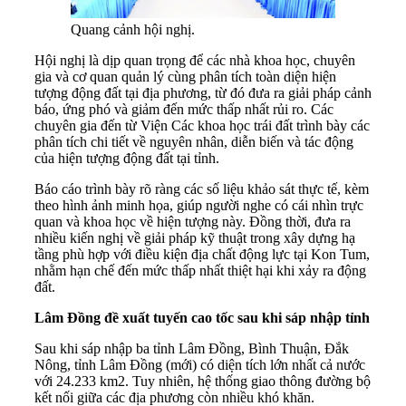
Quang cảnh hội nghị.
Hội nghị là dịp quan trọng để các nhà khoa học, chuyên
gia và cơ quan quản lý cùng phân tích toàn diện hiện
tượng động đất tại địa phương, từ đó đưa ra giải pháp cảnh
báo, ứng phó và giảm đến mức thấp nhất rủi ro. Các
chuyên gia đến từ Viện Các khoa học trái đất trình bày các
phân tích chi tiết về nguyên nhân, diễn biến và tác động
của hiện tượng động đất tại tỉnh.
Báo cáo trình bày rõ ràng các số liệu khảo sát thực tế, kèm
theo hình ảnh minh họa, giúp người nghe có cái nhìn trực
quan và khoa học về hiện tượng này. Đồng thời, đưa ra
nhiều kiến nghị về giải pháp kỹ thuật trong xây dựng hạ
tầng phù hợp với điều kiện địa chất động lực tại Kon Tum,
nhằm hạn chế đến mức thấp nhất thiệt hại khi xảy ra động
đất.
Lâm Đồng đề xuất tuyến cao tốc sau khi sáp nhập tỉnh
Sau khi sáp nhập ba tỉnh Lâm Đồng, Bình Thuận, Đắk
Nông, tỉnh Lâm Đồng (mới) có diện tích lớn nhất cả nước
với 24.233 km2. Tuy nhiên, hệ thống giao thông đường bộ
kết nối giữa các địa phương còn nhiều khó khăn.