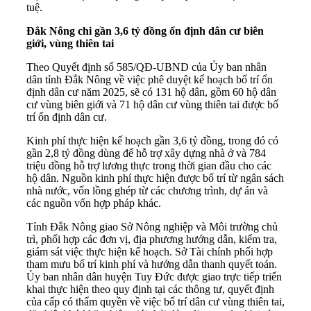
tuệ.
Đắk Nông chi gần 3,6 tỷ đồng ổn định dân cư biên
giới, vùng thiên tai
Theo Quyết định số 585/QĐ-UBND của Ủy ban nhân
dân tỉnh Đắk Nông về việc phê duyệt kế hoạch bố trí ổn
định dân cư năm 2025, sẽ có 131 hộ dân, gồm 60 hộ dân
cư vùng biên giới và 71 hộ dân cư vùng thiên tai được bố
trí ổn định dân cư.
Kinh phí thực hiện kế hoạch gần 3,6 tỷ đồng, trong đó có
gần 2,8 tỷ đồng dùng để hỗ trợ xây dựng nhà ở và 784
triệu đồng hỗ trợ lương thực trong thời gian đầu cho các
hộ dân. Nguồn kinh phí thực hiện được bố trí từ ngân sách
nhà nước, vốn lồng ghép từ các chương trình, dự án và
các nguồn vốn hợp pháp khác.
Tỉnh Đắk Nông giao Sở Nông nghiệp và Môi trường chủ
trì, phối hợp các đơn vị, địa phương hướng dẫn, kiểm tra,
giám sát việc thực hiện kế hoạch. Sở Tài chính phối hợp
tham mưu bố trí kinh phí và hướng dẫn thanh quyết toán.
Ủy ban nhân dân huyện Tuy Đức được giao trực tiếp triển
khai thực hiện theo quy định tại các thông tư, quyết định
của cấp có thẩm quyền về việc bố trí dân cư vùng thiên tai,